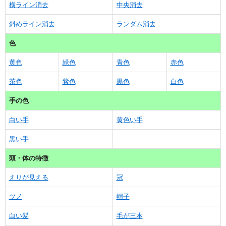
横ライン消去
中央消去
斜めライン消去
ランダム消去
色
黄色
緑色
青色
赤色
茶色
紫色
黒色
白色
手の色
白い手
黄色い手
黒い手
頭・体の特徴
えりが見える
冠
ツノ
帽子
白い髪
毛が三本