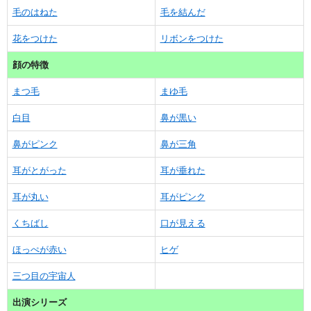
毛のはねた
毛を結んだ
花をつけた
リボンをつけた
顔の特徴
まつ毛
まゆ毛
白目
鼻が黒い
鼻がピンク
鼻が三角
耳がとがった
耳が垂れた
耳が丸い
耳がピンク
くちばし
口が見える
ほっぺが赤い
ヒゲ
三つ目の宇宙人
出演シリーズ