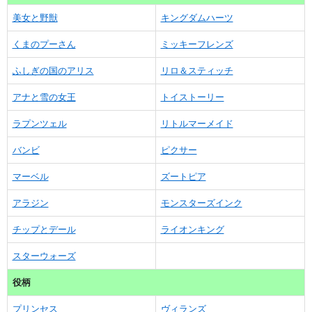
美女と野獣
キングダムハーツ
くまのプーさん
ミッキーフレンズ
ふしぎの国のアリス
リロ＆スティッチ
アナと雪の女王
トイストーリー
ラプンツェル
リトルマーメイド
バンビ
ピクサー
マーベル
ズートピア
アラジン
モンスターズインク
チップとデール
ライオンキング
スターウォーズ
役柄
プリンセス
ヴィランズ