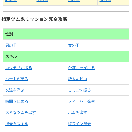
指定ツム系ミッション完全攻略
性別
男の子
女の子
スキル
コウモリが出る
かぼちゃが出る
ハートが出る
恋人を呼ぶ
友達を呼ぶ
しっぽを振る
時間を止める
フィーバー発生
大きなツムを出す
ボムを出す
消去系スキル
縦ライン消去