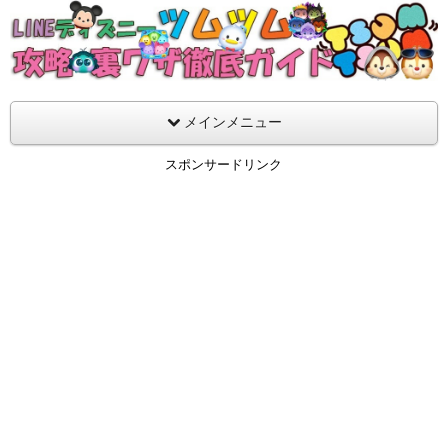
支持率No1！痒いところに手が届くツムツム攻略サイト！新ツム
ラ評価も丁寧に解説！ツムツムを120％楽しめるサイトを目指し
LINEディズニー ツムツム攻略・裏ワザ徹
メインメニュー
スポンサードリンク