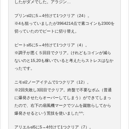
したがダメでした。アラジン…
プリンsl2に5→4付けて1つクリア（24）。
※4も狙っていましたが3964214点で素コインも2300を
切っていたのでピートに切り替え。
ピートsl5に5→4付けて1つクリア（4）。
※調子が悪く５回目でクリア。けれどもコインが減ら
ないのと15,20も稼いでいると考えたらストレスはなか
ったです。
ニモsl2ノーアイテムで1つクリア（12）。
※2回失敗し3回目でクリア。終盤で不要なボム（普通
に爆発させたらオーバーしてしまう）ができてしまっ
たので、右下の扇風機マークでツムを蹴散らしてから
爆発させるという荒技を使いました^^;
アリエルsl5に5→4付けて1つクリア（7）。