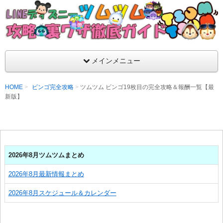
支持率No1！痒いところに手が届くツムツム攻略サイト！新ツム
ラ評価も丁寧に解説！ツムツムを120％楽しめるサイトを目指し
LINEディズニー ツムツム攻略・裏ワザ徹
メインメニュー
HOME
ビンゴ完全攻略
ツムツム ビンゴ19枚目の完全攻略＆報酬一覧【最
新版】
2026年8月ツムツムまとめ
2026年8月最新情報まとめ
2026年8月スケジュール＆カレンダー