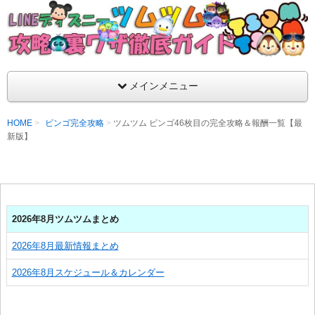
支持率No1！痒いところに手が届くツムツム攻略サイト！新ツム
ラ評価も丁寧に解説！ツムツムを120％楽しめるサイトを目指し
LINEディズニー ツムツム攻略・裏ワザ徹
メインメニュー
HOME
ビンゴ完全攻略
ツムツム ビンゴ46枚目の完全攻略＆報酬一覧【最
新版】
2026年8月ツムツムまとめ
2026年8月最新情報まとめ
2026年8月スケジュール＆カレンダー