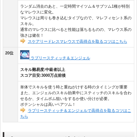
ランダム消去のあと、一定時間マイツム＆サブツム1種が特別
なマレウスに変化。
マレウスは周りも巻き込むタイプなので、マレフィセント系の
スキル。
通常のマレウスに比べると性能は落ちるものの、マレウス系の
強さは健在！
スケアリードレスマレウスで高得点を取るコツはこちら
20位
ラブリースティッチ＆エンジェル
スキル難易度:中級者以上
スコア目安:3000万点前後
単体でスキルを使う時と重ねがけする時のタイミングが重要
また、エンジェルのスキル効果中にスティッチのスキルを合わ
せるか、タイムボム狙いをするか使い分けが必要。
ポテンシャルは高いペアツム！
ラブリースティッチ＆エンジェルで高得点を取るコツはこ
ちら