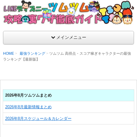
支持率No1！痒いところに手が届くツムツム攻略サイト！新ツム
ラ評価も丁寧に解説！ツムツムを120％楽しめるサイトを目指し
LINEディズニー ツムツム攻略・裏ワザ徹
メインメニュー
HOME
最強ランキング
ツムツム 高得点・スコア稼ぎキャラクターの最強
ランキング【最新版】
2026年8月ツムツムまとめ
2026年8月最新情報まとめ
2026年8月スケジュール＆カレンダー