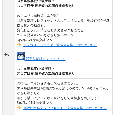
スキル難易度:上級者以上
スコア目安:限界値の21億点達成者あり
久しぶりに高得点ツムが誕生！
邪悪な妖精マレフィセントの上位互換になり、登場直後から3
億点超えの動画も。
変化したツムが消えるときの音がクセになる！
ツムが見やすいのもかなり強いポイント。
6体目の21億点突破ツム。
マレウスドラコニアで高得点を取るコツはこちら
6位
邪悪な妖精マレフィセント
スキル難易度:上級者以上
スコア目安:限界値の21億点達成者あり
高得点、コイン稼ぎも出来る優秀なツム。
スキル効果中は1種類のツムが消えるので、5→4のアイテムが
かなり活かせる。
細かく繋いでタイムボム狙いをして高得点を目指そう！
5体目の21億点突破ツム。
邪悪な妖精マレフィセントで高得点を取るコツはこちら