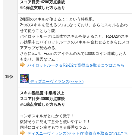
スコア目安:4200万点前後
※1億点突破した方もあり
2種類のスキルが使えるよ！という特殊系。
2つのスキルを使えるツムになっており、さらにスキルをあわ
せて使うことも可能。
パイロットルークは単体でスキルを使えること、R2-D2のスキ
ル効果中にパイロットルークのスキルを合わせるとさらにスコ
アアップが見込める。
さらに5→4、+coinのアイテムのみで10000コイン達成した人
もあり、優秀なツム！
パイロットルーク＆R2-D2で高得点を取るコツはこちら
15位
ディズニーヴィランズ(セット)
スキル難易度:中級者以上
スコア目安:3000万点前後
※1億点突破した方もあり
コンボスキルがとにかく派手！
複雑そうに見えて意外と使いやすい？！
同時にコイン稼ぎもできる優秀なツム。
ディズニーヴィランズ(セット)で高得点を取るコツはこち