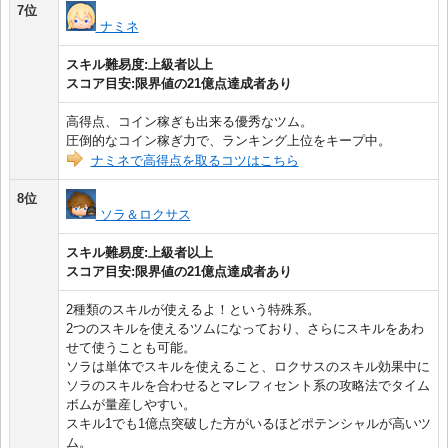
7位
ナミネ
スキル難易度:上級者以上
スコア目安:限界値の21億点達成者あり
高得点、コイン稼ぎも出来る優秀なツム。
圧倒的なコイン稼ぎ力で、ランキング上位をキープ中。
ナミネで高得点を取るコツはこちら
8位
ソラ＆ロクサス
スキル難易度:上級者以上
スコア目安:限界値の21億点達成者あり
2種類のスキルが使えるよ！という特殊系。
2つのスキルを使えるツムになっており、さらにスキルをあわ
せて使うことも可能。
ソラは単体でスキルを使えること、ロクサスのスキル効果中に
ソラのスキルを合わせるとマレフィセント系の攻略法でタイム
ボムが量産しやすい。
スキル1でも1億点突破した方がいるほどポテンシャルが高いツ
ム。