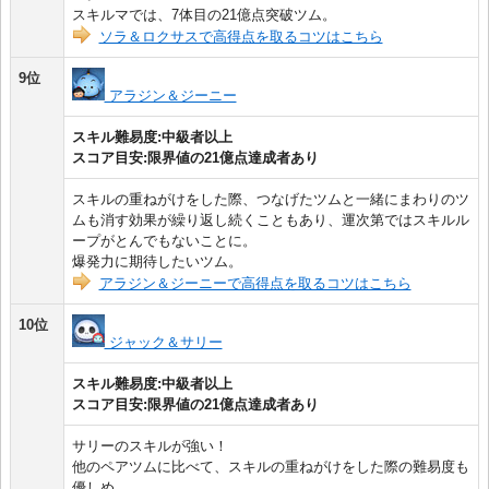
スキルマでは、7体目の21億点突破ツム。
ソラ＆ロクサスで高得点を取るコツはこちら
9位
アラジン＆ジーニー
スキル難易度:中級者以上
スコア目安:限界値の21億点達成者あり
スキルの重ねがけをした際、つなげたツムと一緒にまわりのツ
ムも消す効果が繰り返し続くこともあり、運次第ではスキルル
ープがとんでもないことに。
爆発力に期待したいツム。
アラジン＆ジーニーで高得点を取るコツはこちら
10位
ジャック＆サリー
スキル難易度:中級者以上
スコア目安:限界値の21億点達成者あり
サリーのスキルが強い！
他のペアツムに比べて、スキルの重ねがけをした際の難易度も
優しめ。