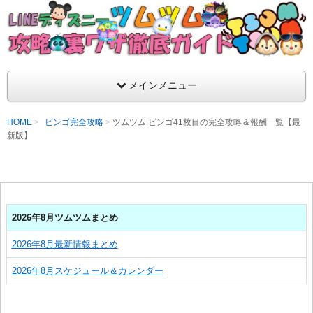
支持率No1！痒いところに手が届くツムツム攻略サイト！新ツム
ラ評価も丁寧に解説！ツムツムを120％楽しめるサイトを目指し
LINEディズニー ツムツム攻略・裏ワザ徹
メインメニュー
HOME
ビンゴ完全攻略
ツムツム ビンゴ41枚目の完全攻略＆報酬一覧【最
新版】
2026年8月ツムツムまとめ
2026年8月最新情報まとめ
2026年8月スケジュール＆カレンダー