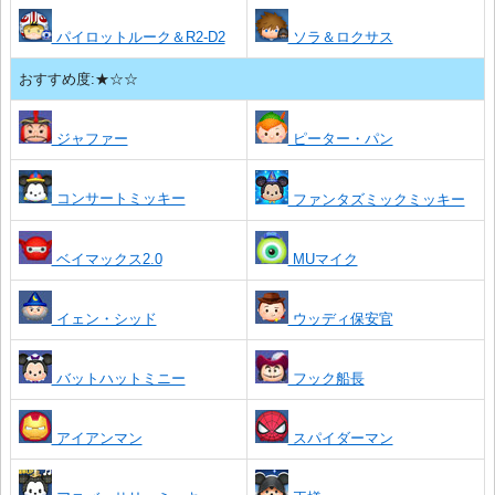
パイロットルーク＆R2-D2
ソラ＆ロクサス
おすすめ度:★☆☆
ジャファー
ピーター・パン
コンサートミッキー
ファンタズミックミッキー
ベイマックス2.0
MUマイク
イェン・シッド
ウッディ保安官
バットハットミニー
フック船長
アイアンマン
スパイダーマン