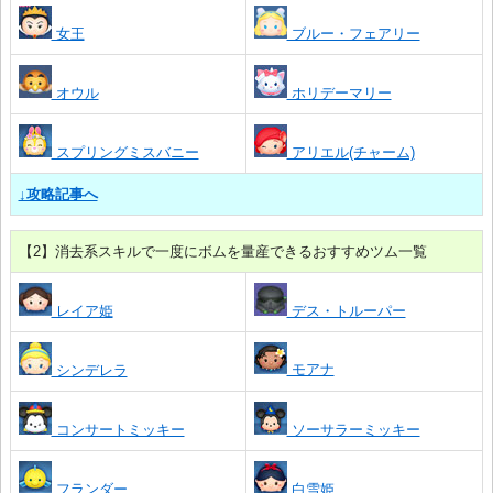
女王
ブルー・フェアリー
オウル
ホリデーマリー
スプリングミスバニー
アリエル(チャーム)
↓攻略記事へ
【2】消去系スキルで一度にボムを量産できるおすすめツム一覧
レイア姫
デス・トルーパー
モアナ
シンデレラ
コンサートミッキー
ソーサラーミッキー
フランダー
白雪姫