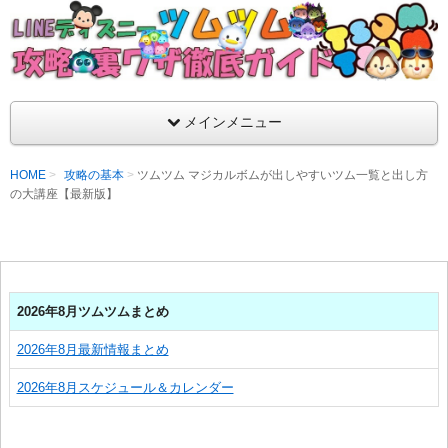
支持率No1！痒いところに手が届くツムツム攻略サイト！新ツム
ラ評価も丁寧に解説！ツムツムを120％楽しめるサイトを目指し
LINEディズニー ツムツム攻略・裏ワザ徹
メインメニュー
HOME
攻略の基本
ツムツム マジカルボムが出しやすいツム一覧と出し方
の大講座【最新版】
2026年8月ツムツムまとめ
2026年8月最新情報まとめ
2026年8月スケジュール＆カレンダー