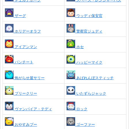
チェルナボーグ
スペース・レンジャーバズ
ザーグ
ウッディ保安官
ホリデーオラフ
警察官ジュディ
アイアンマン
ホセ
パンチート
ハッピーマイク
怖がらせ屋サリー
あばれんぼスティッチ
プリークリー
いたずらジャック
ヴァンパイア・テディ
ロック
おやすみプー
ゴーファー