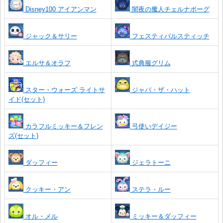
Disney100 アイアンマン
闇夜の魔人チェルナボーグ
ジャック＆サリー
フェスティバルスティッチ
エルサ＆オラフ
式典服グリム
スター・ウォーズ ライトサ
ジャバ・ザ・ハット
イド(セット)
カラフルミッキー＆フレン
弓使いデイジー
ズ(セット)
ダッフィー
ジェラトーニ
クッキー・アン
ステラ・ルー
オル・メル
ミッキー＆ダッフィー