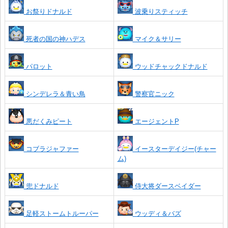
お祭りドナルド
波乗りスティッチ
死者の国の神ハデス
マイク＆サリー
パロット
ウッドチャックドナルド
シンデレラ＆青い鳥
警察官ニック
悪だくみピート
エージェントP
コブラジャファー
イースターデイジー(チャー
ム)
兜ドナルド
侍大将ダースベイダー
足軽ストームトルーパー
ウッディ＆バズ