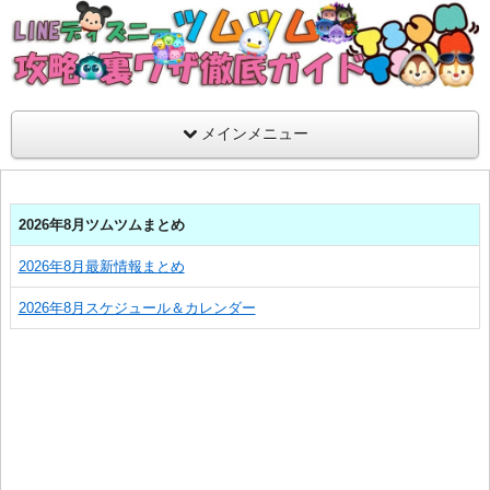
支持率No1！痒いところに手が届くツムツム攻略サイト！新ツム
ラ評価も丁寧に解説！ツムツムを120％楽しめるサイトを目指し
LINEディズニー ツムツム攻略・裏ワザ徹
メインメニュー
2026年8月ツムツムまとめ
2026年8月最新情報まとめ
2026年8月スケジュール＆カレンダー