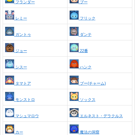
フランダー
ブー
レミー
フリック
ガントゥ
ダンテ
ジョー
22番
シスー
ハンク
タマトア
ブー(チャーム)
モンストロ
ソックス
マシュマロウ
エルネスト・デラクルス
カー
魔法の洞窟