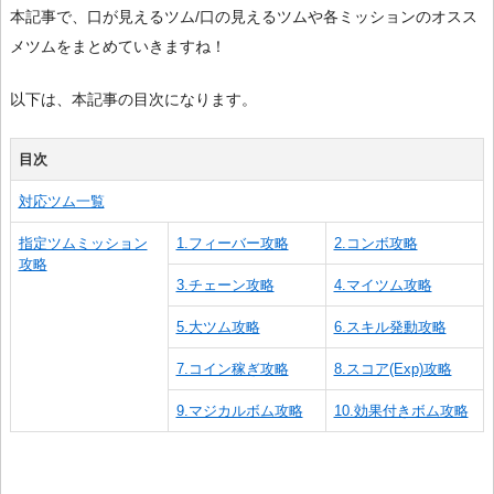
本記事で、口が見えるツム/口の見えるツムや各ミッションのオスス
メツムをまとめていきますね！
以下は、本記事の目次になります。
目次
対応ツム一覧
指定ツムミッション
1.フィーバー攻略
2.コンボ攻略
攻略
3.チェーン攻略
4.マイツム攻略
5.大ツム攻略
6.スキル発動攻略
7.コイン稼ぎ攻略
8.スコア(Exp)攻略
9.マジカルボム攻略
10.効果付きボム攻略