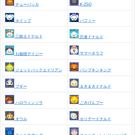
チューバッカ
K-2SO
ホイップ
パフィー
三銃士ドナルド
忍者ドナルド
サマーオラフ
お姫様デイジー
ジェットパックエイリアン
パンプキンキング
ブギー
まきまきドナルド
ハロウィンソラ
ごきげんプー
オウル
ホリデードナルド