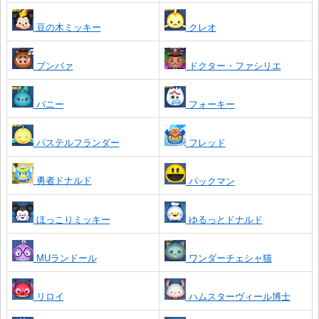
豆の木ミッキー
クレオ
プンバァ
ドクター・ファシリエ
バニー
フォーキー
パステルフランダー
フレッド
勇者ドナルド
パックマン
ほっこりミッキー
ゆるっとドナルド
MUランドール
ワンダーチェシャ猫
リロイ
ハムスターヴィール博士