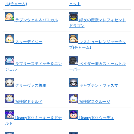
ル(チャーム)
ェット
ラプンツェル＆パスカル
緑炎の魔獣マレフィセント
ドラゴン
スターデイジー
レスキューレンジャーチッ
プ(チャーム)
ラブリースティッチ＆エン
ベイダー卿＆ストームトル
ジェル
ーパー
グリーヴァス将軍
キャプテン・ファズマ
探検家ドナルド
探検家スクルージ
Disney100 ミッキー＆ドナ
Disney100 ウッディ
ルド