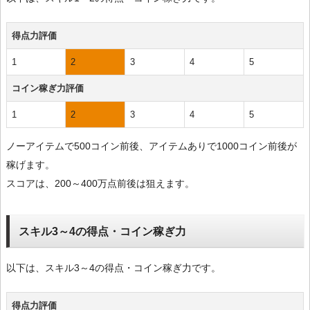
得点力評価
1
2
3
4
5
コイン稼ぎ力評価
1
2
3
4
5
ノーアイテムで500コイン前後、アイテムありで1000コイン前後が
稼げます。
スコアは、200～400万点前後は狙えます。
スキル3～4の得点・コイン稼ぎ力
以下は、スキル3～4の得点・コイン稼ぎ力です。
得点力評価