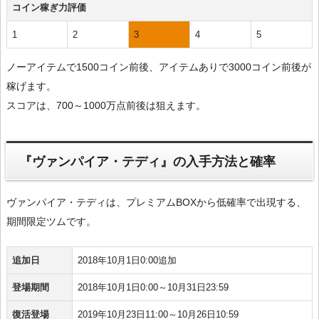
コイン稼ぎ力評価
1
2
3
4
5
ノーアイテムで1500コイン前後、アイテムありで3000コイン前後が
稼げます。
スコアは、700～1000万点前後は狙えます。
『ヴァンパイア・テディ』の入手方法と確率
ヴァンパイア・テディは、プレミアムBOXから低確率で出現する、
期間限定ツムです。
追加日
2018年10月1日0:00追加
登場期間
2018年10月1日0:00～10月31日23:59
復活登場
2019年10月23日11:00～10月26日10:59