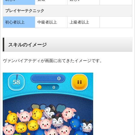
プレイヤーテクニック
初心者以上
中級者以上
上級者以上
スキルのイメージ
ヴァンパイアテディが画面に出てきたイメージです。