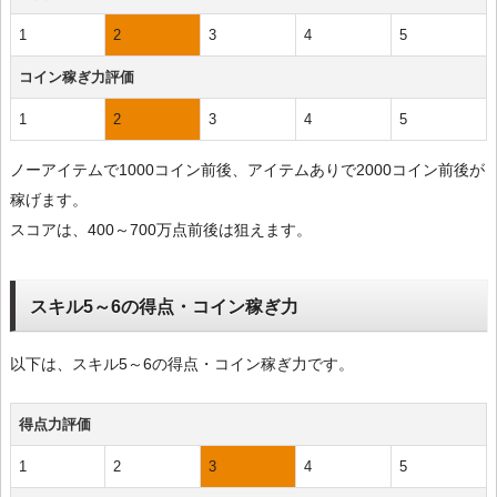
1
2
3
4
5
コイン稼ぎ力評価
1
2
3
4
5
ノーアイテムで1000コイン前後、アイテムありで2000コイン前後が
稼げます。
スコアは、400～700万点前後は狙えます。
スキル5～6の得点・コイン稼ぎ力
以下は、スキル5～6の得点・コイン稼ぎ力です。
得点力評価
1
2
3
4
5