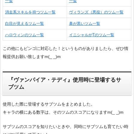
一覧
一覧
消去系スキルを持つツム一覧
ヴィランズ（悪役）のツム一覧
白目が見えるツム一覧
鼻が黒いツム一覧
ハロウィンのツム一覧
イニシャルがTのツム一覧
この他にもビンゴに対応した！というものがありましたら、ぜひ情
報提供お願い致しますm(_ _)m
『ヴァンパイア・テディ』使用時に登場するサ
ブツム
使用した際に登場するサブツムをまとめました。
キャラの横にある数字は、そのツムのスコアになりますm(_ _)m
サブツムのスコアを知りたいときや、同時にサブツムも育てたい時