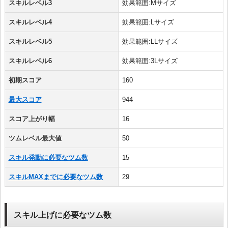
スキルレベル3
効果範囲:Mサイズ
スキルレベル4
効果範囲:Lサイズ
スキルレベル5
効果範囲:LLサイズ
スキルレベル6
効果範囲:3Lサイズ
初期スコア
160
最大スコア
944
スコア上がり幅
16
ツムレベル最大値
50
スキル発動に必要なツム数
15
スキルMAXまでに必要なツム数
29
スキル上げに必要なツム数