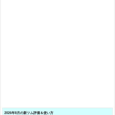
2026年8月の新ツム評価＆使い方