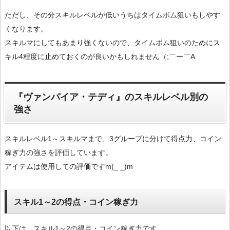
ただし、その分スキルレベルが低いうちはタイムボム狙いもしやす
くなります。
スキルマにしてもあまり強くないので、タイムボム狙いのためにス
キル4程度に止めておくのが良いかもしれません（;￣ー￣A
『ヴァンパイア・テディ』のスキルレベル別の
強さ
スキルレベル1～スキルマまで、3グループに分けて得点力、コイン
稼ぎ力の強さを評価しています。
アイテムは使用しての評価ですm(_ _)m
スキル1～2の得点・コイン稼ぎ力
以下は、スキル1～2の得点・コイン稼ぎ力です。