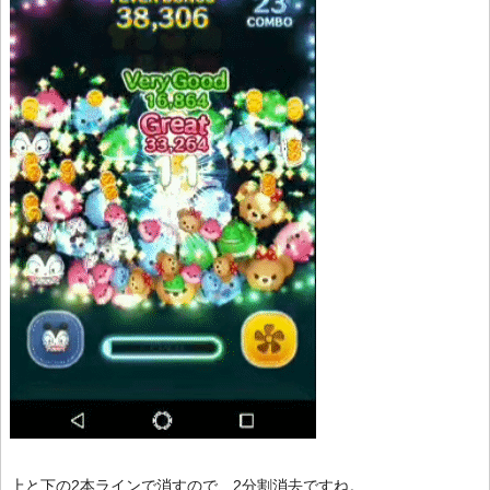
上と下の2本ラインで消すので、2分割消去ですね。