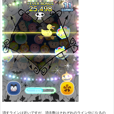
消すラインは近いですが、消去数はそれぞれのライン分になるの