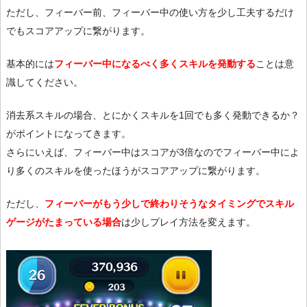
ただし、フィーバー前、フィーバー中の使い方を少し工夫するだけ
でもスコアアップに繋がります。
基本的には
フィーバー中になるべく多くスキルを発動する
ことは意
識してください。
消去系スキルの場合、とにかくスキルを1回でも多く発動できるか？
がポイントになってきます。
さらにいえば、フィーバー中はスコアが3倍なのでフィーバー中によ
り多くのスキルを使ったほうがスコアアップに繋がります。
ただし、
フィーバーがもう少しで終わりそうなタイミングでスキル
ゲージがたまっている場合
は少しプレイ方法を変えます。