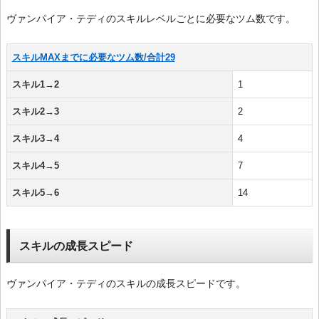
ヴァンパイア・テディのスキルレベルごとに必要なツム数です。
スキルMAXまでに必要なツム数/合計29
スキル1→2
1
スキル2→3
2
スキル3→4
4
スキル4→5
7
スキル5→6
14
スキルの成長スピード
ヴァンパイア・テディのスキルの成長スピードです。