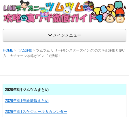
支持率No1！痒いところに手が届くツムツム攻略サイト！新ツム
ラ評価も丁寧に解説！ツムツムを120％楽しめるサイトを目指し
LINEディズニー ツムツム攻略・裏ワザ徹
メインメニュー
HOME
ツム評価
ツムツム サリー(モンスターズインク)のスキル評価と使い
方！大チェーン攻略がビンゴで活躍！
2026年8月ツムツムまとめ
2026年8月最新情報まとめ
2026年8月スケジュール＆カレンダー