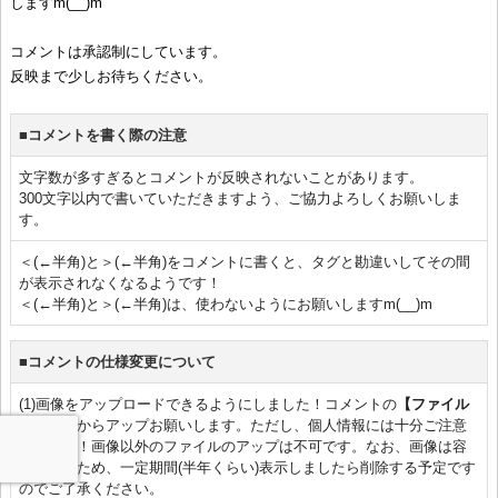
しますm(__)m
コメントは承認制にしています。
反映まで少しお待ちください。
■コメントを書く際の注意
文字数が多すぎるとコメントが反映されないことがあります。
300文字以内で書いていただきますよう、ご協力よろしくお願いしま
す。
＜(←半角)と＞(←半角)をコメントに書くと、タグと勘違いしてその間
が表示されなくなるようです！
＜(←半角)と＞(←半角)は、使わないようにお願いしますm(__)m
■コメントの仕様変更について
(1)画像をアップロードできるようにしました！コメントの
【ファイル
を選択】
からアップお願いします。ただし、個人情報には十分ご注意
ください！画像以外のファイルのアップは不可です。なお、画像は容
量を食うため、一定期間(半年くらい)表示しましたら削除する予定です
のでご了承ください。