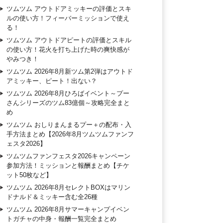
ツムツム アウトドアミッキーの評価とスキ
ルの使い方！フィーバーミッションで使え
る！
ツムツム アウトドアピートの評価とスキル
の使い方！花火を打ち上げた時の爽快感が
やみつき！
ツムツム 2026年8月新ツム第2弾はアウトド
アミッキー、ピート！出ない？
ツムツム 2026年8月ひろばイベント～プー
さんシリーズのツム83億個～攻略完全まと
め
ツムツム おしりまんまるプー＋の配布・入
手方法まとめ【2026年8月ツムツムファンフ
ェスタ2026】
ツムツムファンフェスタ2026キャンペーン
参加方法！ミッションと報酬まとめ【チケ
ット50枚など】
ツムツム 2026年8月セレクトBOXはマリン
ドナルド＆ミッキー含む全26種
ツムツム 2026年8月サマーキャンプイベン
トガチャの中身・報酬一覧完全まとめ