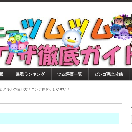
ツムツム攻略サイト！新ツム・イベント・ピックアップ・
ツムツム攻略・裏ワザ徹底ガイド
もに、ビンゴ・キャラ評価も丁寧に解説！ツムツムを12
。
報
最強ランキング
ツム評価一覧
ビンゴ完全攻略
価とスキルの使い方！コンボ稼ぎがしやすい！