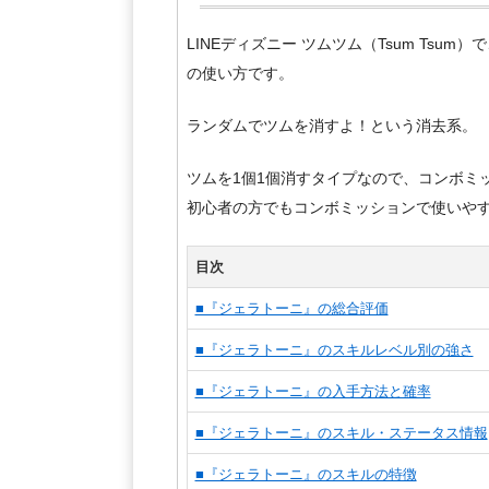
LINEディズニー ツムツム（Tsum Tsu
の使い方です。
ランダムでツムを消すよ！という消去系。
ツムを1個1個消すタイプなので、コンボミ
初心者の方でもコンボミッションで使いや
目次
■『ジェラトーニ』の総合評価
■『ジェラトーニ』のスキルレベル別の強さ
■『ジェラトーニ』の入手方法と確率
■『ジェラトーニ』のスキル・ステータス情報
■『ジェラトーニ』のスキルの特徴