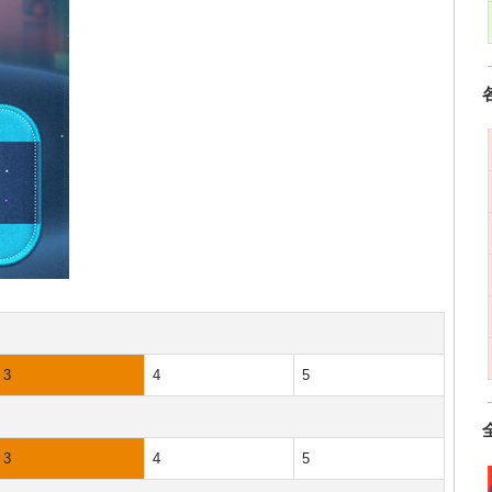
3
4
5
3
4
5