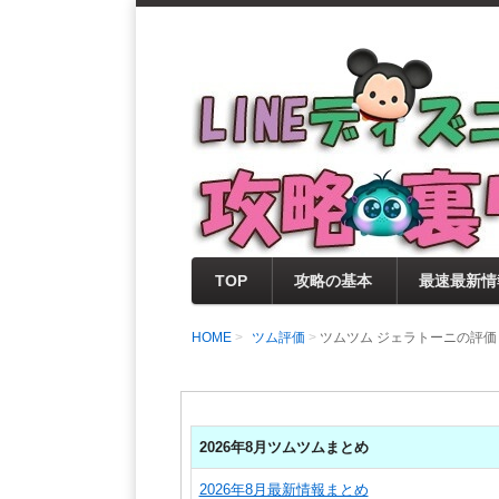
支持率No1！痒いところに手が届く
LINEディズニー 
セレクト情報をいち早く提供するとと
0％楽しめるサイトを目指しています
TOP
攻略の基本
最速最新情
HOME
ツム評価
ツムツム ジェラトーニの評
2026年8月ツムツムまとめ
2026年8月最新情報まとめ