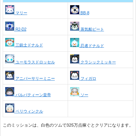
マリー
BB-8
R2-D2
蒸気船ピート
三銃士ドナルド
忍者ドナルド
ユーモラスドロッセル
クラシックミッキー
アニバーサリーミニー
フィガロ
パルパティーン皇帝
ソー
ペリウィンクル
このミッションは、白色のツムで325万点稼ぐとクリアになります。