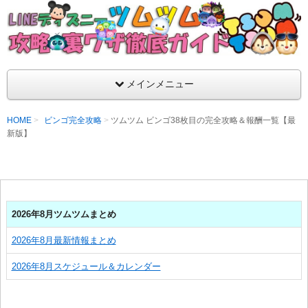
支持率No1！痒いところに手が届くツムツム攻略サイト！新ツム
ラ評価も丁寧に解説！ツムツムを120％楽しめるサイトを目指し
LINEディズニー ツムツム攻略・裏ワザ徹
メインメニュー
HOME
ビンゴ完全攻略
ツムツム ビンゴ38枚目の完全攻略＆報酬一覧【最
新版】
2026年8月ツムツムまとめ
2026年8月最新情報まとめ
2026年8月スケジュール＆カレンダー