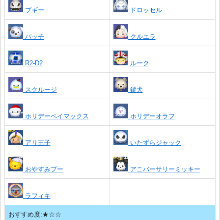
ブギー
ドロッセル
パッチ
クルエラ
R2-D2
ルーク
スクルージ
鍵犬
ホリデーベイマックス
ホリデーオラフ
アリ王子
いたずらジャック
おやすみプー
アニバーサリーミッキー
ラフィキ
おすすめ度:★☆☆