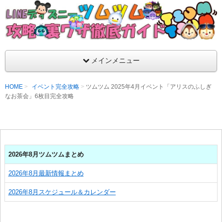
支持率No1！痒いところに手が届くツムツム攻略サイト！新ツム
ラ評価も丁寧に解説！ツムツムを120％楽しめるサイトを目指し
LINEディズニー ツムツム攻略・裏ワザ徹
メインメニュー
HOME
イベント完全攻略
ツムツム 2025年4月イベント「アリスのふしぎ
なお茶会」6枚目完全攻略
2026年8月ツムツムまとめ
2026年8月最新情報まとめ
2026年8月スケジュール＆カレンダー