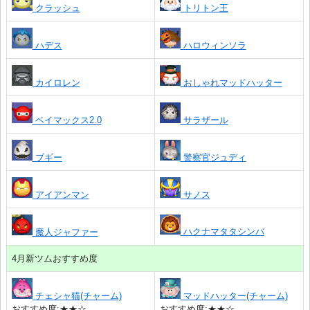
クラッシュ
トリトン王
ハデス
ハロウィンソラ
カイロレン
おしゃれマッドハッター
ベイマックス2.0
サラザール
ブギー
警察官ジュディ
アイアンマン
サノス
ハクナマタタシンバ
魔人ジャファー
4月新ツムおすすめ度
チェシャ猫(チャーム)
マッドハッター(チャーム)
おすすめ度:★★☆
おすすめ度:★★☆