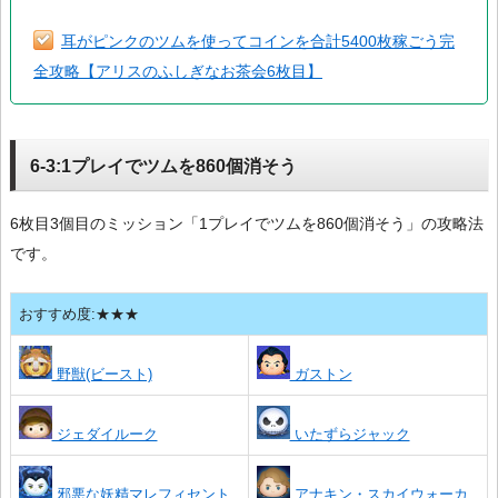
耳がピンクのツムを使ってコインを合計5400枚稼ごう完
全攻略【アリスのふしぎなお茶会6枚目】
6-3:1プレイでツムを860個消そう
6枚目3個目のミッション「1プレイでツムを860個消そう」の攻略法
です。
おすすめ度:★★★
野獣(ビースト)
ガストン
ジェダイルーク
いたずらジャック
邪悪な妖精マレフィセント
アナキン・スカイウォーカ