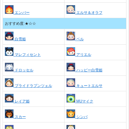
エンバー
エルサ＆オラフ
おすすめ度:★☆☆
白雪姫
ベル
マレフィセント
アリエル
ドロッセル
ハッピー白雪姫
ブライドラプンツェル
キュートエルサ
レイア姫
MUマイク
スカー
シンバ