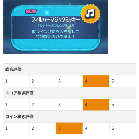
総合評価
1
2
3
4
5
スコア稼ぎ評価
1
2
3
4
5
コイン稼ぎ評価
1
2
3
4
5