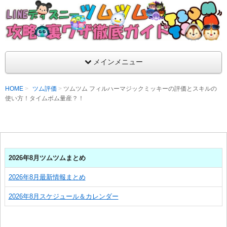
支持率No1！痒いところに手が届くツムツム攻略サイト！新ツム
ラ評価も丁寧に解説！ツムツムを120％楽しめるサイトを目指し
LINEディズニー ツムツム攻略・裏ワザ徹
メインメニュー
HOME
ツム評価
ツムツム フィルハーマジックミッキーの評価とスキルの
使い方！タイムボム量産？！
2026年8月ツムツムまとめ
2026年8月最新情報まとめ
2026年8月スケジュール＆カレンダー