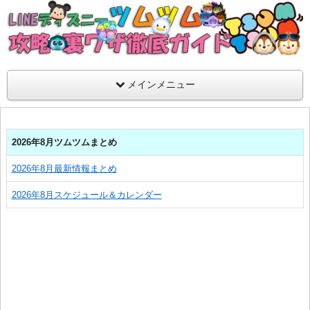
支持率No1！痒いところに手が届くツムツム攻略サイト！新ツム
ラ評価も丁寧に解説！ツムツムを120％楽しめるサイトを目指し
LINEディズニー ツムツム攻略・裏ワザ徹
メインメニュー
2026年8月ツムツムまとめ
2026年8月最新情報まとめ
2026年8月スケジュール＆カレンダー