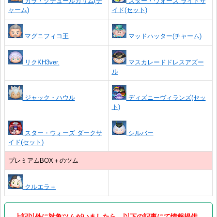
ガラ・クチュールカリム(チ
スター・ウォーズ ライトサ
ャーム)
イド(セット)
マグニフィコ王
マッドハッター(チャーム)
リクKH3ver.
マスカレードドレスアズー
ル
ジャック・ハウル
ディズニーヴィランズ(セッ
ト)
スター・ウォーズ ダークサ
シルバー
イド(セット)
プレミアムBOX＋のツム
クルエラ＋
上記以外に対象ツムがいましたら、以下の記事にて情報提供