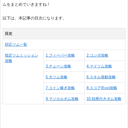
ムをまとめていきますね！
以下は、本記事の目次になります。
目次
対応ツム一覧
指定ツムミッション
1.フィーバー攻略
2.コンボ攻略
攻略
3.チェーン攻略
4.マイツム攻略
5.大ツム攻略
6.スキル発動攻略
7.コイン稼ぎ攻略
8.スコア(Exp)攻略
9.マジカルボム攻略
10.効果付きボム攻略