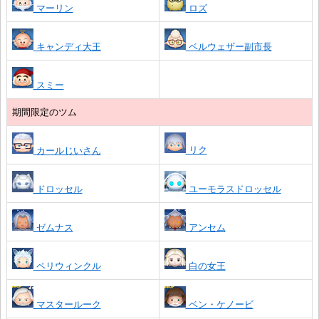
マーリン
ロズ
キャンディ大王
ベルウェザー副市長
スミー
期間限定のツム
リク
カールじいさん
ドロッセル
ユーモラスドロッセル
ゼムナス
アンセム
ペリウィンクル
白の女王
マスタールーク
ベン・ケノービ