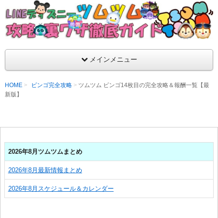
支持率No1！痒いところに手が届くツムツム攻略サイト！新ツム
ラ評価も丁寧に解説！ツムツムを120％楽しめるサイトを目指し
LINEディズニー ツムツム攻略・裏ワザ徹
メインメニュー
HOME
ビンゴ完全攻略
ツムツム ビンゴ14枚目の完全攻略＆報酬一覧【最
新版】
2026年8月ツムツムまとめ
2026年8月最新情報まとめ
2026年8月スケジュール＆カレンダー