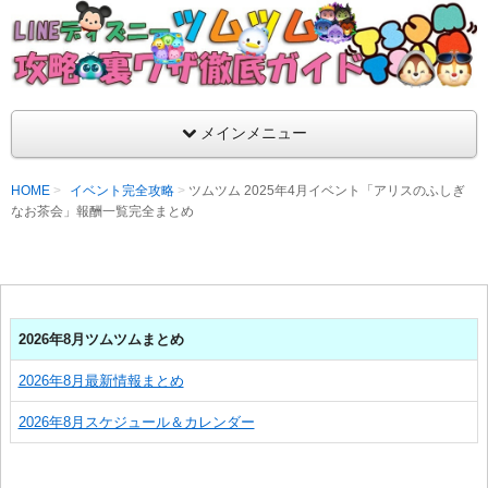
支持率No1！痒いところに手が届くツムツム攻略サイト！新ツム
ラ評価も丁寧に解説！ツムツムを120％楽しめるサイトを目指し
LINEディズニー ツムツム攻略・裏ワザ徹
メインメニュー
HOME
イベント完全攻略
ツムツム 2025年4月イベント「アリスのふしぎ
なお茶会」報酬一覧完全まとめ
2026年8月ツムツムまとめ
2026年8月最新情報まとめ
2026年8月スケジュール＆カレンダー