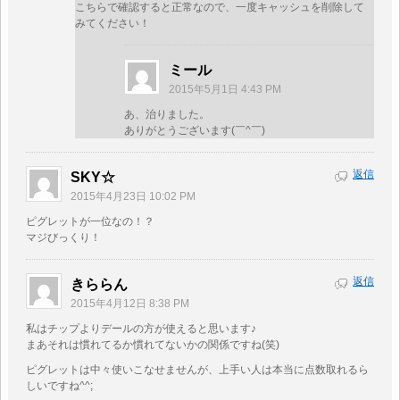
こちらで確認すると正常なので、一度キャッシュを削除して
みてください！
ミール
2015年5月1日 4:43 PM
あ、治りました。
ありがとうございます(￣^￣)ゞ
返信
SKY☆
2015年4月23日 10:02 PM
ピグレットが一位なの！？
マジびっくり！
返信
きららん
2015年4月12日 8:38 PM
私はチップよりデールの方が使えると思います♪
まあそれは慣れてるか慣れてないかの関係ですね(笑)
ピグレットは中々使いこなせませんが、上手い人は本当に点数取れるら
しいですね^^;