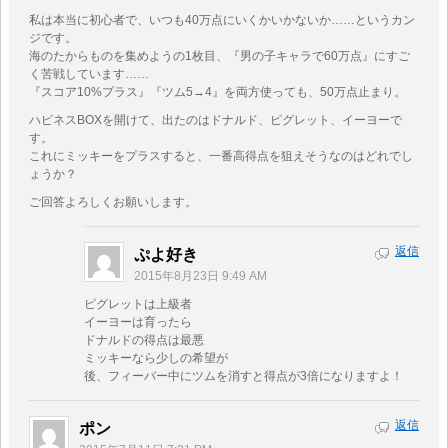
私は本当に初心者で、いつも40万点にいくかいかないか……というカン
ジです。
海のたからものを集めようの1枚目、『男の子キャラで60万点』にすご
く苦戦しています……
『スコア10%プラス』『ツム5→4』を両方使っても、50万点止まり。
ハピネスBOXを開けて、出たのはドナルド、ピグレット、イーヨーで
す。
これにミッキーをプラスすると、一番高得点を狙えそうなのはどれでし
ょうか？
ご回答よろしくお願いします。
返信
ぷよ好き
2015年8月23日 9:49 AM
ピグレットは上級者
イーヨーは育ったら
ドナルドの得点は最悪
ミッキーなら少しの希望が
後、フィーバー中にツムを消すと得点が3倍になりますよ！
返信
ポン