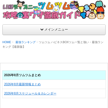
支持率No1！痒いところに手が届くツムツム攻略サイト！新ツム
ラ評価も丁寧に解説！ツムツムを120％楽しめるサイトを目指し
LINEディズニー ツムツム攻略・裏ワザ徹
メインメニュー
HOME
最強ランキング
ツムツム ハピネスBOXツム一覧と強い・最強ラン
キング【最新版】
2026年8月ツムツムまとめ
2026年8月最新情報まとめ
2026年8月スケジュール＆カレンダー