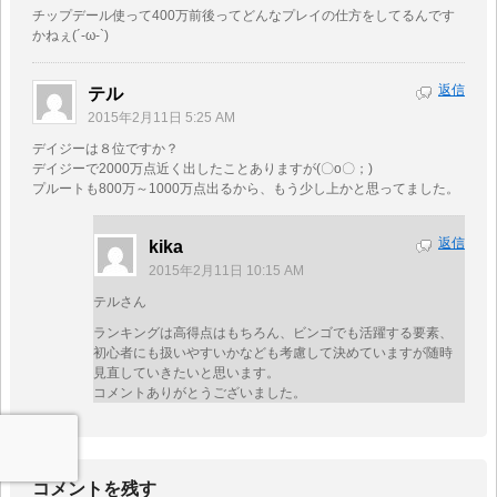
チップデール使って400万前後ってどんなプレイの仕方をしてるんです
かねぇ(´-ω-`)
返信
テル
2015年2月11日 5:25 AM
デイジーは８位ですか？
デイジーで2000万点近く出したことありますが(〇o〇；)
プルートも800万～1000万点出るから、もう少し上かと思ってました。
返信
kika
2015年2月11日 10:15 AM
テルさん
ランキングは高得点はもちろん、ビンゴでも活躍する要素、
初心者にも扱いやすいかなども考慮して決めていますが随時
見直していきたいと思います。
コメントありがとうございました。
コメントを残す