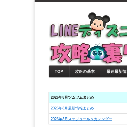
支持率No1！痒いところに手が届く
LINEディズニー 
セレクト情報をいち早く提供するとと
0％楽しめるサイトを目指しています
TOP
攻略の基本
最速最新情
2026年8月ツムツムまとめ
2026年8月最新情報まとめ
2026年8月スケジュール＆カレンダー