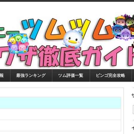
ツムツム攻略サイト！新ツム・イベント・ピックアップ・
ツムツム攻略・裏ワザ徹底ガイド
もに、ビンゴ・キャラ評価も丁寧に解説！ツムツムを12
。
報
最強ランキング
ツム評価一覧
ビンゴ完全攻略