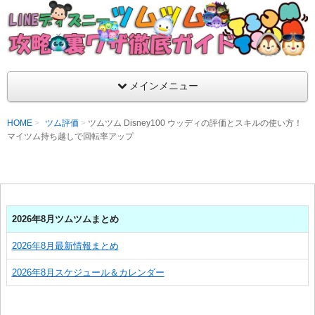
支持率No1！痒いところに手が届くツムツム攻略サイト！新ツム
ラ評価も丁寧に解説！ツムツムを120％楽しめるサイトを目指し
LINEディズニー ツムツム攻略・裏ワザ徹
メインメニュー
HOME
ツム評価
ツムツム Disney100 ウッディの評価とスキルの使い方！
マイツム持ち越しで回転率アップ
2026年8月ツムツムまとめ
2026年8月最新情報まとめ
2026年8月スケジュール＆カレンダー