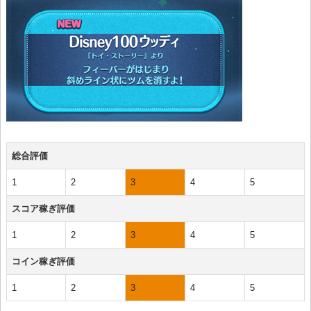
総合評価
1
2
3
4
5
スコア稼ぎ評価
1
2
3
4
5
コイン稼ぎ評価
1
2
3
4
5