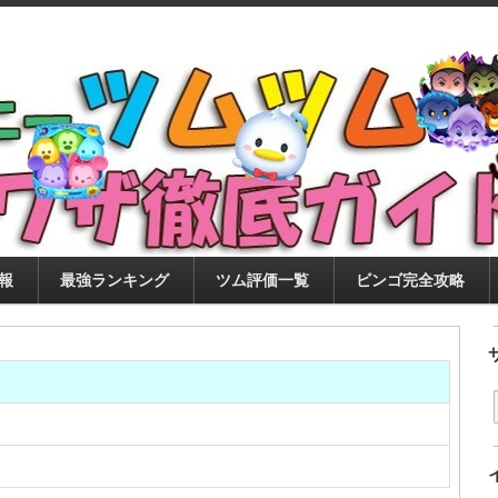
ツムツム攻略サイト！新ツム・イベント・ピックアップ・
ツムツム攻略・裏ワザ徹底ガイド
もに、ビンゴ・キャラ評価も丁寧に解説！ツムツムを12
。
報
最強ランキング
ツム評価一覧
ビンゴ完全攻略