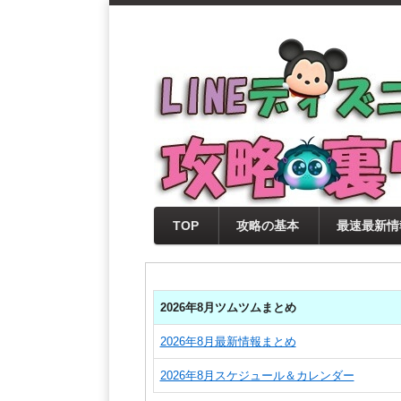
支持率No1！痒いところに手が届く
LINEディズニー 
セレクト情報をいち早く提供するとと
0％楽しめるサイトを目指しています
TOP
攻略の基本
最速最新情
2026年8月ツムツムまとめ
2026年8月最新情報まとめ
2026年8月スケジュール＆カレンダー