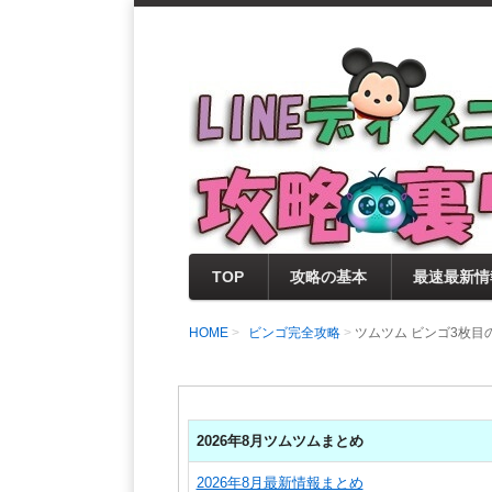
支持率No1！痒いところに手が届く
LINEディズニー 
セレクト情報をいち早く提供するとと
0％楽しめるサイトを目指しています
TOP
攻略の基本
最速最新情
HOME
ビンゴ完全攻略
ツムツム ビンゴ3枚
2026年8月ツムツムまとめ
2026年8月最新情報まとめ