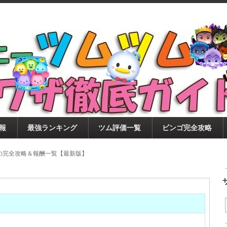
ツムツム攻略サイト！新ツム・イベント・ピックアップ・
ツムツム攻略・裏ワザ徹底ガイド
もに、ビンゴ・キャラ評価も丁寧に解説！ツムツムを12
。
報
最強ランキング
ツム評価一覧
ビンゴ完全攻略
目の完全攻略＆報酬一覧【最新版】