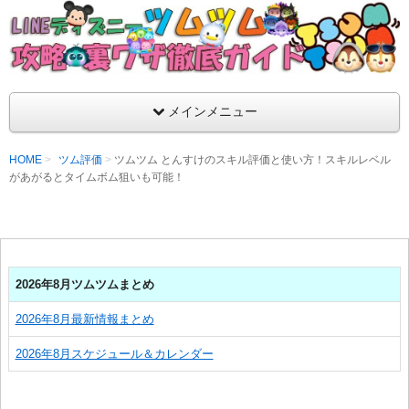
支持率No1！痒いところに手が届くツムツム攻略サイト！新ツム
ラ評価も丁寧に解説！ツムツムを120％楽しめるサイトを目指し
LINEディズニー ツムツム攻略・裏ワザ徹
メインメニュー
HOME
ツム評価
ツムツム とんすけのスキル評価と使い方！スキルレベル
があがるとタイムボム狙いも可能！
2026年8月ツムツムまとめ
2026年8月最新情報まとめ
2026年8月スケジュール＆カレンダー