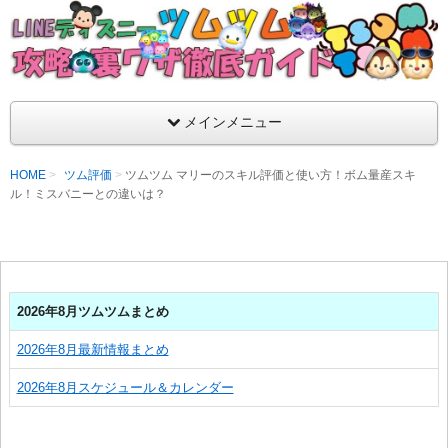
支持率No1！痒いところに手が届くツムツム攻略サイト！新ツム
ラ評価も丁寧に解説！ツムツムを120％楽しめるサイトを目指し
LINEディズニー ツムツム攻略・裏ワザ徹
メインメニュー
HOME
ツム評価
ツムツム マリーのスキル評価と使い方！ボム量産スキ
ル！ミスバニーとの違いは？
2026年8月ツムツムまとめ
2026年8月最新情報まとめ
2026年8月スケジュール＆カレンダー