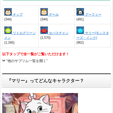
チップ
デール
グーフィー
(344)
(344)
(491)
リトルグリーン
セバスチャン
サリー(モンスタ
メン
(1,570)
ーズ・インク)
(1,266)
(962)
以下タップで全一覧がご覧いただけます！
”他のサブツム一覧を開く”
『マリー』ってどんなキャラクター？