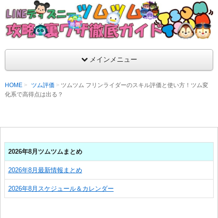
支持率No1！痒いところに手が届くツムツム攻略サイト！新ツム
ラ評価も丁寧に解説！ツムツムを120％楽しめるサイトを目指し
LINEディズニー ツムツム攻略・裏ワザ徹
メインメニュー
HOME
ツム評価
ツムツム フリンライダーのスキル評価と使い方！ツム変
化系で高得点は出る？
2026年8月ツムツムまとめ
2026年8月最新情報まとめ
2026年8月スケジュール＆カレンダー