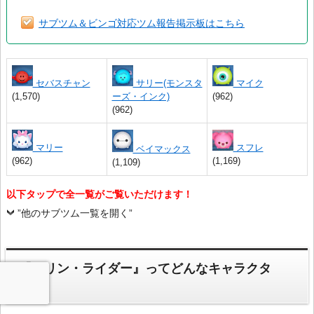
サブツム＆ビンゴ対応ツム報告掲示板はこちら
セバスチャン
サリー(モンスタ
マイク
(1,570)
ーズ・インク)
(962)
(962)
マリー
スフレ
ベイマックス
(962)
(1,169)
(1,109)
以下タップで全一覧がご覧いただけます！
”他のサブツム一覧を開く”
『フリン・ライダー』ってどんなキャラクタ
ー？