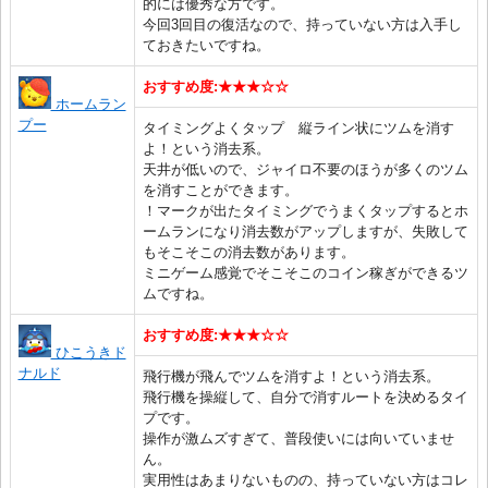
的には優秀な方です。
今回3回目の復活なので、持っていない方は入手し
ておきたいですね。
おすすめ度:★★★☆☆
ホームラン
プー
タイミングよくタップ 縦ライン状にツムを消す
よ！という消去系。
天井が低いので、ジャイロ不要のほうが多くのツム
を消すことができます。
！マークが出たタイミングでうまくタップするとホ
ームランになり消去数がアップしますが、失敗して
もそこそこの消去数があります。
ミニゲーム感覚でそこそこのコイン稼ぎができるツ
ムですね。
おすすめ度:★★★☆☆
ひこうきド
ナルド
飛行機が飛んでツムを消すよ！という消去系。
飛行機を操縦して、自分で消すルートを決めるタイ
プです。
操作が激ムズすぎて、普段使いには向いていませ
ん。
実用性はあまりないものの、持っていない方はコレ