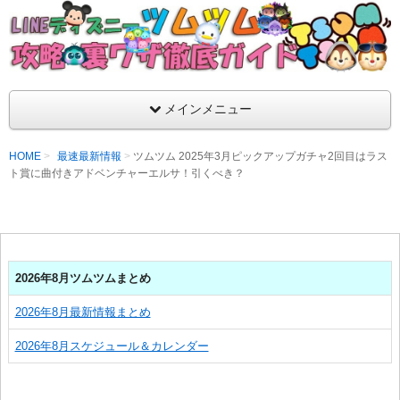
支持率No1！痒いところに手が届くツムツム攻略サイト！新ツム
ラ評価も丁寧に解説！ツムツムを120％楽しめるサイトを目指し
LINEディズニー ツムツム攻略・裏ワザ徹
メインメニュー
HOME
最速最新情報
ツムツム 2025年3月ピックアップガチャ2回目はラス
ト賞に曲付きアドベンチャーエルサ！引くべき？
2026年8月ツムツムまとめ
2026年8月最新情報まとめ
2026年8月スケジュール＆カレンダー