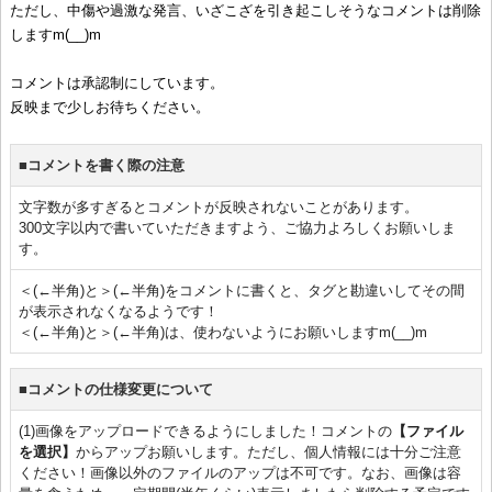
ただし、中傷や過激な発言、いざこざを引き起こしそうなコメントは削除
しますm(__)m
コメントは承認制にしています。
反映まで少しお待ちください。
■コメントを書く際の注意
文字数が多すぎるとコメントが反映されないことがあります。
300文字以内で書いていただきますよう、ご協力よろしくお願いしま
す。
＜(←半角)と＞(←半角)をコメントに書くと、タグと勘違いしてその間
が表示されなくなるようです！
＜(←半角)と＞(←半角)は、使わないようにお願いしますm(__)m
■コメントの仕様変更について
(1)画像をアップロードできるようにしました！コメントの
【ファイル
を選択】
からアップお願いします。ただし、個人情報には十分ご注意
ください！画像以外のファイルのアップは不可です。なお、画像は容