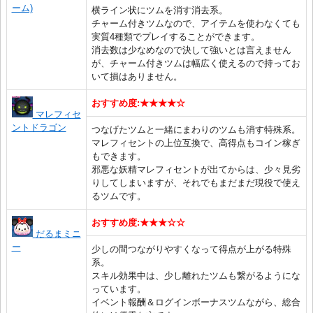
ーム)
横ライン状にツムを消す消去系。
チャーム付きツムなので、アイテムを使わなくても
実質4種類でプレイすることができます。
消去数は少なめなので決して強いとは言えません
が、チャーム付きツムは幅広く使えるので持ってお
いて損はありません。
おすすめ度:★★★★☆
マレフィセ
ントドラゴン
つなげたツムと一緒にまわりのツムも消す特殊系。
マレフィセントの上位互換で、高得点もコイン稼ぎ
もできます。
邪悪な妖精マレフィセントが出てからは、少々見劣
りしてしまいますが、それでもまだまだ現役で使え
るツムです。
おすすめ度:★★★☆☆
だるまミニ
ー
少しの間つながりやすくなって得点が上がる特殊
系。
スキル効果中は、少し離れたツムも繋がるようにな
っています。
イベント報酬＆ログインボーナスツムながら、総合