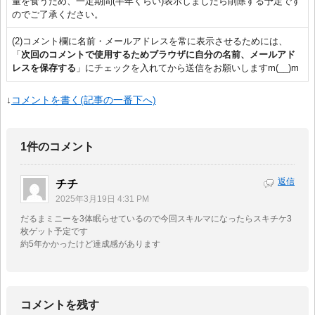
量を食うため、一定期間(半年くらい)表示しましたら削除する予定です
のでご了承ください。
(2)コメント欄に名前・メールアドレスを常に表示させるためには、
「
次回のコメントで使用するためブラウザに自分の名前、メールアド
レスを保存する
」にチェックを入れてから送信をお願いしますm(__)m
↓
コメントを書く(記事の一番下へ)
1件のコメント
返信
チチ
2025年3月19日 4:31 PM
だるまミニーを3体眠らせているので今回スキルマになったらスキチケ3
枚ゲット予定です
約5年かかったけど達成感があります
コメントを残す