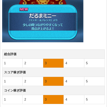
総合評価
1
2
3
4
5
スコア稼ぎ評価
1
2
3
4
5
コイン稼ぎ評価
1
2
3
4
5