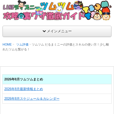
支持率No1！痒いところに手が届くツムツム攻略サイト！新ツム
ラ評価も丁寧に解説！ツムツムを120％楽しめるサイトを目指し
LINEディズニー ツムツム攻略・裏ワザ徹
メインメニュー
HOME
ツム評価
ツムツム だるまミニーの評価とスキルの使い方！少し離
れたツムも繋がる！
2026年8月ツムツムまとめ
2026年8月最新情報まとめ
2026年8月スケジュール＆カレンダー