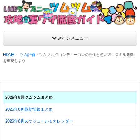
支持率No1！痒いところに手が届くツムツム攻略サイト！新ツム
ラ評価も丁寧に解説！ツムツムを120％楽しめるサイトを目指し
LINEディズニー ツムツム攻略・裏ワザ徹
メインメニュー
HOME
ツム評価
ツムツム ジョンディーコンの評価と使い方！スキル発動
を重視しよう
2026年8月ツムツムまとめ
2026年8月最新情報まとめ
2026年8月スケジュール＆カレンダー