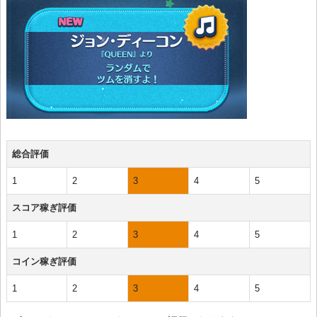
総合評価
1
2
3
4
5
スコア稼ぎ評価
1
2
3
4
5
コイン稼ぎ評価
1
2
3
4
5