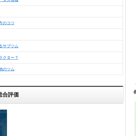
方のコツ
るサブツム
ラクター？
他のツム
総合評価