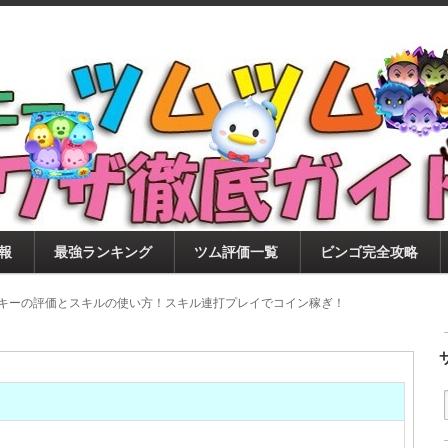
ツムツム攻略サイト！新ツム・イベント・ピックアップ・
ツムツム攻略・裏ワザ徹底ガイド
もに、ビンゴ・キャラ評価も丁寧に解説！ツムツムを12
。
報
最強ランキング
ツム評価一覧
ビンゴ完全攻略
ッキーの評価とスキルの使い方！スキル連打プレイでコイン稼ぎ！