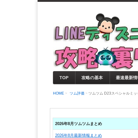
支持率No1！痒いところに手が届く
LINEディズニー 
セレクト情報をいち早く提供するとと
0％楽しめるサイトを目指しています
TOP
攻略の基本
最速最新情
HOME
ツム評価
ツムツム D23スペシャルミ
2026年8月ツムツムまとめ
2026年8月最新情報まとめ