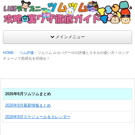
支持率No1！痒いところに手が届くツムツム攻略サイト！新ツム
ラ評価も丁寧に解説！ツムツムを120％楽しめるサイトを目指し
LINEディズニー ツムツム攻略・裏ワザ徹
メインメニュー
HOME
ツム評価
ツムツム ルカパグーロの評価とスキルの使い方！ロング
チェーンで高得点を目指せ！
2026年8月ツムツムまとめ
2026年8月最新情報まとめ
2026年8月スケジュール＆カレンダー