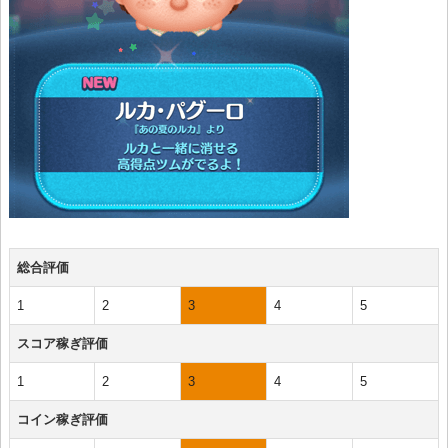
総合評価
1
2
3
4
5
スコア稼ぎ評価
1
2
3
4
5
コイン稼ぎ評価