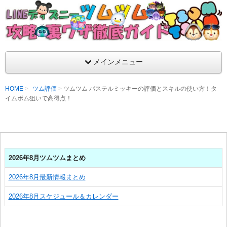
支持率No1！痒いところに手が届くツムツム攻略サイト！新ツム
ラ評価も丁寧に解説！ツムツムを120％楽しめるサイトを目指し
LINEディズニー ツムツム攻略・裏ワザ徹
メインメニュー
HOME
ツム評価
ツムツム パステルミッキーの評価とスキルの使い方！タ
イムボム狙いで高得点！
2026年8月ツムツムまとめ
2026年8月最新情報まとめ
2026年8月スケジュール＆カレンダー