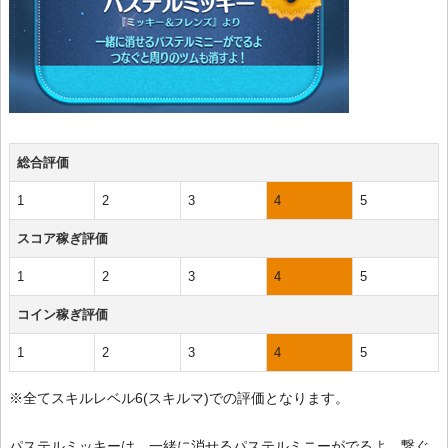
総合評価
1
2
3
4
5
スコア稼ぎ評価
1
2
3
4
5
コイン稼ぎ評価
1
2
3
4
5
※全てスキルレベル6(スキルマ)での評価となります。
パステルミッキーは、一緒に消せるパステルミニーがでるよ 繋ぐ