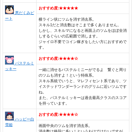
おすすめ度:★★★★★
悪だくみピ
ート
横ライン状にツムを消す消去系。
スキル1だと消去数はそこまで多くありません。
しかし、スキルマになると画面上のツムをほぼ全消
しするぐらいの広範囲で消します。
ジャイロ不要でコイン稼ぎをしたい方におすすめで
す。
おすすめ度:★★★★☆
パステルミ
ッキー
一緒に消せるパステルミニーがでるよ 繋ぐと周り
のツムも消すよ！という特殊系。
スキル系統でいうと、マレフィセント系であり、ツ
イステッドワンダーランドのグリムに近いツムです
ね。
また、パステルミッキーは過去最高クラスのスコア
を持っています。
おすすめ度:★★★★☆
ハッピー白
雪姫
画面中央のツムを消す消去系。
消去数は格段に多い！というわけではないですが、