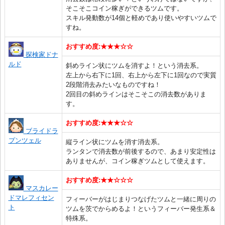
そこそこコイン稼ぎができるツムです。
スキル発動数が14個と軽めであり使いやすいツムで
すね。
おすすめ度:★★★☆☆
探検家ドナ
ルド
斜めライン状にツムを消すよ！という消去系。
左上から右下に1回、右上から左下に1回なので実質
2段階消去みたいなものですね！
2回目の斜めラインはそこそこの消去数がありま
す。
おすすめ度:★★★☆☆
ブライドラ
プンツェル
縦ライン状にツムを消す消去系。
ランタンで消去数が前後するので、あまり安定性は
ありませんが、コイン稼ぎツムとして使えます。
おすすめ度:★★☆☆☆
マスカレー
ドマレフィセン
フィーバーがはじまりつなげたツムと一緒に周りの
ト
ツムを茨でからめるよ！というフィーバー発生系＆
特殊系。