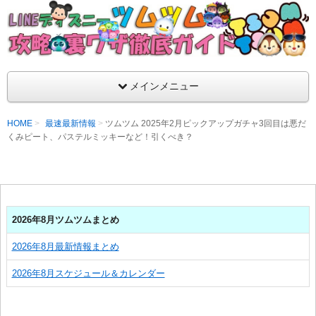
支持率No1！痒いところに手が届くツムツム攻略サイト！新ツム
ラ評価も丁寧に解説！ツムツムを120％楽しめるサイトを目指し
LINEディズニー ツムツム攻略・裏ワザ徹
メインメニュー
HOME
最速最新情報
ツムツム 2025年2月ピックアップガチャ3回目は悪だ
くみピート、パステルミッキーなど！引くべき？
2026年8月ツムツムまとめ
2026年8月最新情報まとめ
2026年8月スケジュール＆カレンダー