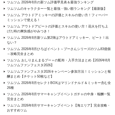
ツムツム 2026年8月の新ツム評価早見表＆最強ランキング
ツムツムのキャラクター一覧と最強・強い順ランキング【最新版】
ツムツム アウトドアミッキーの評価とスキルの使い方！フィーバー
ミッションで使える！
ツムツム アウトドアピートの評価とスキルの使い方！花火を打ち上
げた時の爽快感がやみつき！
ツムツム 2026年8月新ツム第2弾はアウトドアミッキー、ピート！出
ない？
ツムツム 2026年8月ひろばイベント～プーさんシリーズのツム83億個
～攻略完全まとめ
ツムツム おしりまんまるプー＋の配布・入手方法まとめ【2026年8月
ツムツムファンフェスタ2026】
ツムツムファンフェスタ2026キャンペーン参加方法！ミッションと報
酬まとめ【チケット50枚など】
ツムツム 2026年8月セレクトBOXはマリンドナルド＆ミッキー含む全
26種
ツムツム 2026年8月サマーキャンプイベントガチャの中身・報酬一覧
完全まとめ
ツムツム 2026年8月サマーキャンプイベント【海エリア】完全攻略・
おすすめツム