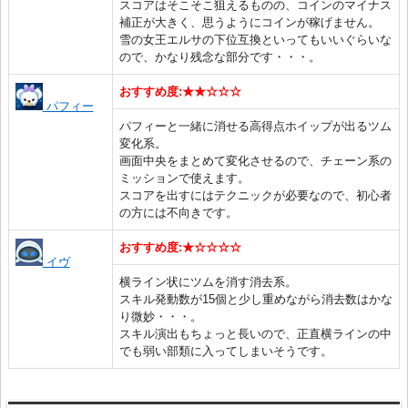
スコアはそこそこ狙えるものの、コインのマイナス
補正が大きく、思うようにコインが稼げません。
雪の女王エルサの下位互換といってもいいぐらいな
ので、かなり残念な部分です・・・。
おすすめ度:★★☆☆☆
パフィー
パフィーと一緒に消せる高得点ホイップが出るツム
変化系。
画面中央をまとめて変化させるので、チェーン系の
ミッションで使えます。
スコアを出すにはテクニックが必要なので、初心者
の方には不向きです。
おすすめ度:★☆☆☆☆
イヴ
横ライン状にツムを消す消去系。
スキル発動数が15個と少し重めながら消去数はかな
り微妙・・・。
スキル演出もちょっと長いので、正直横ラインの中
でも弱い部類に入ってしまいそうです。