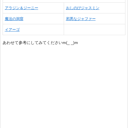
アラジン＆ジーニー
おしのびジャスミン
魔法の洞窟
邪悪なジャファー
イアーゴ
あわせて参考にしてみてくださいm(_ _)m