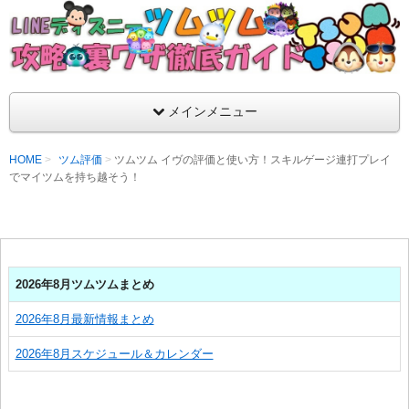
支持率No1！痒いところに手が届くツムツム攻略サイト！新ツム
ラ評価も丁寧に解説！ツムツムを120％楽しめるサイトを目指し
LINEディズニー ツムツム攻略・裏ワザ徹
メインメニュー
HOME
ツム評価
ツムツム イヴの評価と使い方！スキルゲージ連打プレイ
でマイツムを持ち越そう！
2026年8月ツムツムまとめ
2026年8月最新情報まとめ
2026年8月スケジュール＆カレンダー