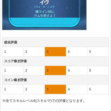
総合評価
1
2
3
4
5
スコア稼ぎ評価
1
2
3
4
5
コイン稼ぎ評価
1
2
3
4
5
※全てスキルレベル6(スキルマ)での評価となります。