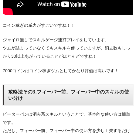
コイン稼ぎの威力がすごいですね！！
ジャイロ無しでスキルゲージ連打プレイをしています。
ツムが詰まっていなくてもスキルを使っていますが、消去数もしっ
かり30以上あがっていることがほとんどですね！
7000コインはコイン稼ぎツムとしてかなり評価は高いです！
攻略法その3:フィーバー前、フィーバー中のスキルの使
い分け
ピーターパンは消去系スキルということで、基本的な使い方は簡単
です。
ただし、フィーバー前、フィーバー中の使い方を少し工夫するだけ