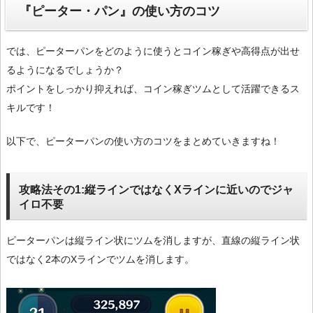
『ピーター・パン』の使い方のコツ
では、ピーターパンをどのように使うとコイン稼ぎや高得点が出せ
るようになるでしょうか？
ポイントをしっかり抑えれば、コイン稼ぎツムとして活躍できるス
キルです！
以下で、ピーターパンの使い方のコツをまとめていきますね！
攻略法その1:縦ラインではなくXラインに近いのでジャ
イロ不要
ピーターパンは縦ライン状にツムを消しますが、直線の縦ライン状
ではなく2本のXラインでツムを消します。