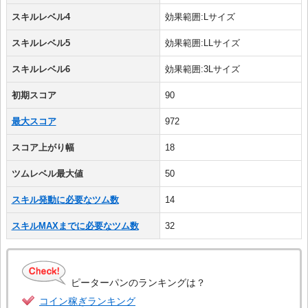
スキルレベル4
効果範囲:Lサイズ
スキルレベル5
効果範囲:LLサイズ
スキルレベル6
効果範囲:3Lサイズ
初期スコア
90
最大スコア
972
スコア上がり幅
18
ツムレベル最大値
50
スキル発動に必要なツム数
14
スキルMAXまでに必要なツム数
32
ピーターパンのランキングは？
コイン稼ぎランキング