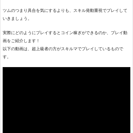
ツムのつまり具合を気にするよりも、スキル発動重視でプレイして
いきましょう。
実際にどのようにプレイするとコイン稼ぎができるのか、プレイ動
画をご紹介します！
以下の動画は、超上級者の方がスキルマでプレイしているもので
す。