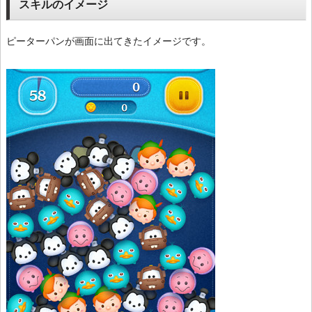
スキルのイメージ
ピーターパンが画面に出てきたイメージです。