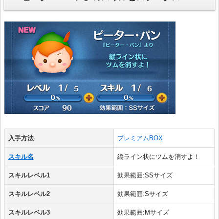
入手方法
プレミアムBOX
スキル名
縦ライン状にツムを消すよ！
スキルレベル1
効果範囲:SSサイズ
スキルレベル2
効果範囲:Sサイズ
スキルレベル3
効果範囲:Mサイズ