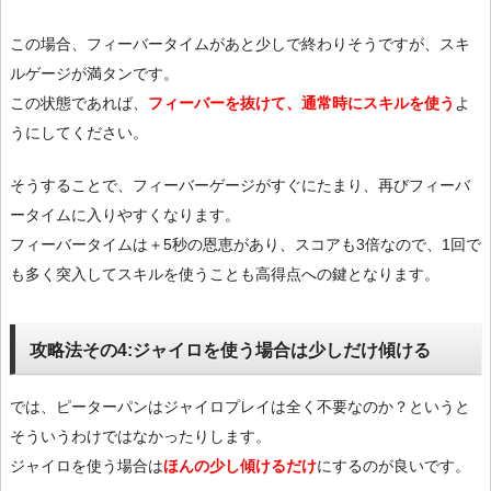
この場合、フィーバータイムがあと少しで終わりそうですが、スキ
ルゲージが満タンです。
この状態であれば、
フィーバーを抜けて、通常時にスキルを使う
よ
うにしてください。
そうすることで、フィーバーゲージがすぐにたまり、再びフィーバ
ータイムに入りやすくなります。
フィーバータイムは＋5秒の恩恵があり、スコアも3倍なので、1回で
も多く突入してスキルを使うことも高得点への鍵となります。
攻略法その4:ジャイロを使う場合は少しだけ傾ける
では、ピーターパンはジャイロプレイは全く不要なのか？というと
そういうわけではなかったりします。
ジャイロを使う場合は
ほんの少し傾けるだけ
にするのが良いです。