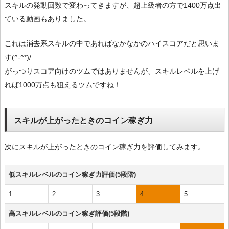
スキルの発動回数で変わってきますが、超上級者の方で1400万点出
ている動画もありました。
これは消去系スキルの中であればなかなかのハイスコアだと思いま
す(^-^*)/
がっつりスコア向けのツムではありませんが、スキルレベルを上げ
れば1000万点も狙えるツムですね！
スキルが上がったときのコイン稼ぎ力
次にスキルが上がったときのコイン稼ぎ力を評価してみます。
低スキルレベルのコイン稼ぎ力評価(5段階)
1
2
3
4
5
高スキルレベルのコイン稼ぎ評価(5段階)