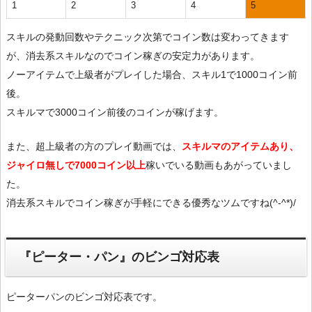
1
2
3
4
5
スキルの発動回数やテクニック次第でコイン数は変わってきます
が、消去系スキルなのでコイン稼ぎの安定力があります。
ノーアイテムで上級者がプレイした場合、スキル1で1000コイン前
後。
スキルマで3000コイン前後のコインが稼げます。
また、超上級者の方のプレイ動画では、
スキルマのアイテムあり、
ジャイロ無しで7000コイン以上
稼いでいる動画もあがっていまし
た。
消去系スキルでコイン稼ぎが手軽にできる優秀なツムですね(^-^*)/
『ピーター・パン』のビンゴ対応表
ピーターパンのビンゴ対応表です。