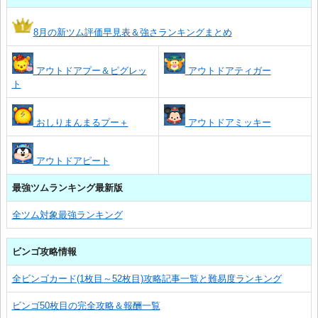
8月の新ツム評価早見表＆強さランキングまとめ
アウトドアプー＆ピグレッ
アウトドアティガー
ト
おしりまんまるプー＋
アウトドアミッキー
アウトドアピート
最強ツムランキング最新版
全ツム対象最強ランキング
ビンゴ攻略情報
全ビンゴカード(1枚目～52枚目)攻略記事一覧と難易度ランキング
ビンゴ50枚目の完全攻略＆報酬一覧