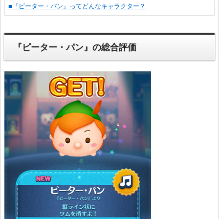
■『ピーター・パン』ってどんなキャラクター？
『ピーター・パン』の総合評価