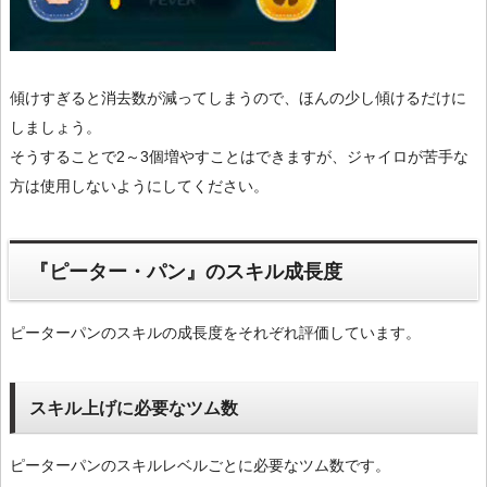
傾けすぎると消去数が減ってしまうので、ほんの少し傾けるだけに
しましょう。
そうすることで2～3個増やすことはできますが、ジャイロが苦手な
方は使用しないようにしてください。
『ピーター・パン』のスキル成長度
ピーターパンのスキルの成長度をそれぞれ評価しています。
スキル上げに必要なツム数
ピーターパンのスキルレベルごとに必要なツム数です。