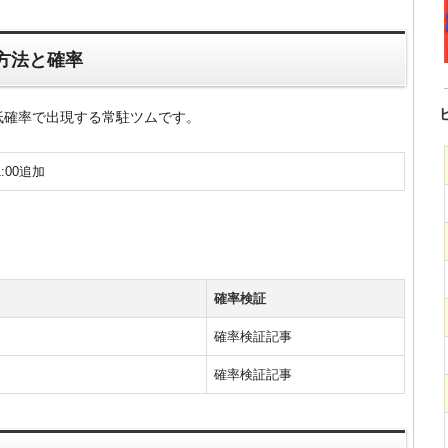
方法と確率
低確率で出現する常駐ツムです。
1:00追加
確率検証
確率検証記事
確率検証記事