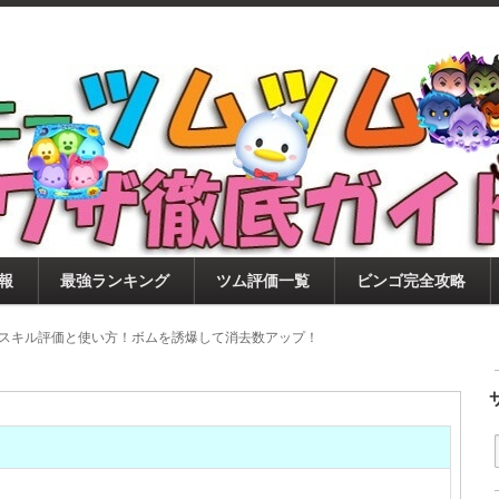
ツムツム攻略サイト！新ツム・イベント・ピックアップ・
ツムツム攻略・裏ワザ徹底ガイド
もに、ビンゴ・キャラ評価も丁寧に解説！ツムツムを12
。
報
最強ランキング
ツム評価一覧
ビンゴ完全攻略
のスキル評価と使い方！ボムを誘爆して消去数アップ！