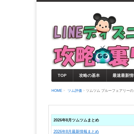
支持率No1！痒いところに手が届く
LINEディズニー 
セレクト情報をいち早く提供するとと
0％楽しめるサイトを目指しています
TOP
攻略の基本
最速最新情
HOME
ツム評価
ツムツム ブルーフェアリー
2026年8月ツムツムまとめ
2026年8月最新情報まとめ