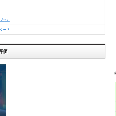
ブツム
ター？
評価