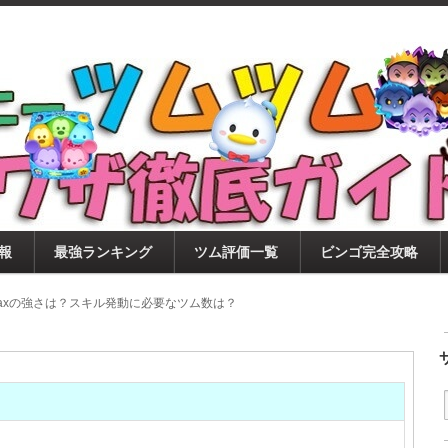
ツムツム攻略サイト！新ツム・イベント・ピックアップ・
ツムツム攻略・裏ワザ徹底ガイド
もに、ビンゴ・キャラ評価も丁寧に解説！ツムツムを12
。
報
最強ランキング
ツム評価一覧
ビンゴ完全攻略
axの強さは？スキル発動に必要なツム数は？