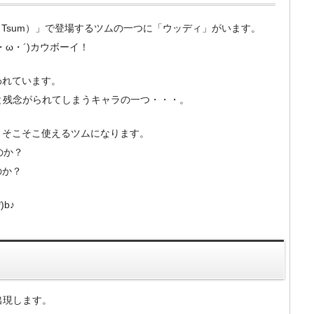
m Tsum）」で登場するツムの一つに「ウッディ」がいます。
ω・´)カウボーイ！
われています。
と残念がられてしまうキャラの一つ・・・。
とそこそこ使えるツムになります。
のか？
のか？
b♪
出現します。