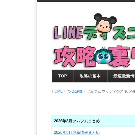
支持率No1！痒いところに手が届く
LINEディズニー 
セレクト情報をいち早く提供するとと
0％楽しめるサイトを目指しています
TOP
攻略の基本
最速最新情
HOME
ツム評価
ツムツム ウッディのスキルM
2026年8月ツムツムまとめ
2026年8月最新情報まとめ