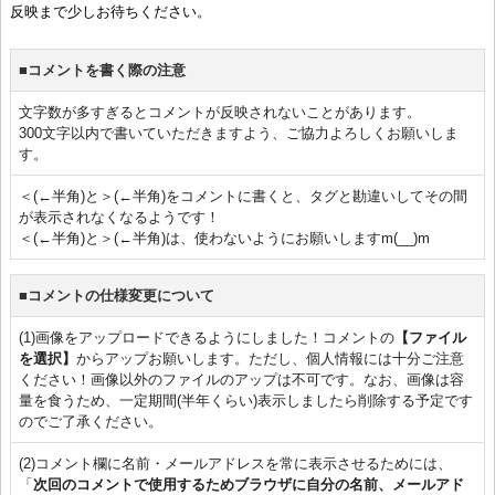
反映まで少しお待ちください。
■コメントを書く際の注意
文字数が多すぎるとコメントが反映されないことがあります。
300文字以内で書いていただきますよう、ご協力よろしくお願いしま
す。
＜(←半角)と＞(←半角)をコメントに書くと、タグと勘違いしてその間
が表示されなくなるようです！
＜(←半角)と＞(←半角)は、使わないようにお願いしますm(__)m
■コメントの仕様変更について
(1)画像をアップロードできるようにしました！コメントの
【ファイル
を選択】
からアップお願いします。ただし、個人情報には十分ご注意
ください！画像以外のファイルのアップは不可です。なお、画像は容
量を食うため、一定期間(半年くらい)表示しましたら削除する予定です
のでご了承ください。
(2)コメント欄に名前・メールアドレスを常に表示させるためには、
「
次回のコメントで使用するためブラウザに自分の名前、メールアド