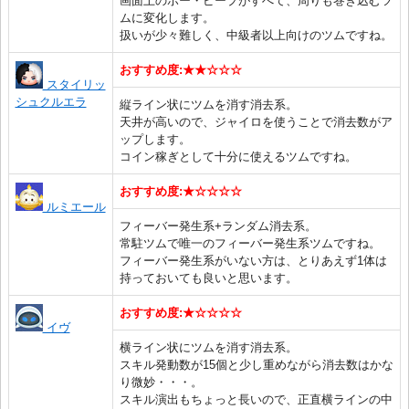
画面上のボー・ピープがすべて、周りも巻き込むツ
ムに変化します。
扱いが少々難しく、中級者以上向けのツムですね。
おすすめ度:★★☆☆☆
スタイリッ
シュクルエラ
縦ライン状にツムを消す消去系。
天井が高いので、ジャイロを使うことで消去数がア
ップします。
コイン稼ぎとして十分に使えるツムですね。
おすすめ度:★☆☆☆☆
ルミエール
フィーバー発生系+ランダム消去系。
常駐ツムで唯一のフィーバー発生系ツムですね。
フィーバー発生系がいない方は、とりあえず1体は
持っておいても良いと思います。
おすすめ度:★☆☆☆☆
イヴ
横ライン状にツムを消す消去系。
スキル発動数が15個と少し重めながら消去数はかな
り微妙・・・。
スキル演出もちょっと長いので、正直横ラインの中