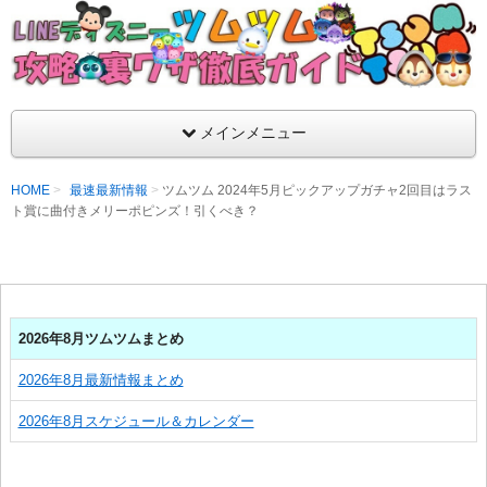
支持率No1！痒いところに手が届くツムツム攻略サイト！新ツム
ラ評価も丁寧に解説！ツムツムを120％楽しめるサイトを目指し
LINEディズニー ツムツム攻略・裏ワザ徹
メインメニュー
HOME
最速最新情報
ツムツム 2024年5月ピックアップガチャ2回目はラス
ト賞に曲付きメリーポピンズ！引くべき？
2026年8月ツムツムまとめ
2026年8月最新情報まとめ
2026年8月スケジュール＆カレンダー