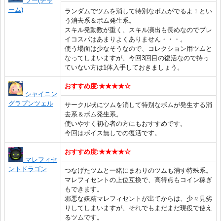
ブー(チャ
ーム)
ランダムでツムを消して特別なボムがでるよ！とい
う消去系＆ボム発生系。
スキル発動数が重く、スキル演出も長めなのでプレ
イコスパはあまりよくありません・・・。
使う場面は少なそうなので、コレクション用ツムと
なってしまいますが、今回3回目の復活なので持っ
ていない方は1体入手しておきましょう。
おすすめ度:★★★★☆
シャイニン
グラプンツェル
サークル状にツムを消して特别なボムが発生する消
去系＆ボム発生系。
使いやすく初心者の方にもおすすめです。
今回はボイス無しでの復活です。
おすすめ度:★★★★☆
マレフィセ
ントドラゴン
つなげたツムと一緒にまわりのツムも消す特殊系。
マレフィセントの上位互換で、高得点もコイン稼ぎ
もできます。
邪悪な妖精マレフィセントが出てからは、少々見劣
りしてしまいますが、それでもまだまだ現役で使え
るツムです。