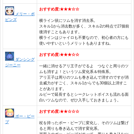
おすすめ度:★★★☆☆
メリー・ポ
ピンズ
横ライン状にツムを消す消去系。
スキル1から消去数が多く、スキル2の時点で27個前
後消すこともあります。
横ラインはジャイロも不要なので、初心者の方にも
使いやすいというメリットもありますね。
おすすめ度:★★★☆☆
ダンシング
ジーニー
一緒に消せるアリ王子がでるよ つなぐと周りのツ
ムも消すよ！というツム変化系＆特殊系。
アリ王子は周りのツムも巻き込んで消すのですが消
去威力がすごく、スキル1からでも30個以上消すこ
とがあります。
ルビーで延長するとシークレットボイスも流れる面
白いツムなので、ぜひ入手しておきましょう。
おすすめ度:★★☆☆☆
ボー・ピー
プ
杖を持ったボー・ピープに変化し、そのツムは繋げ
ると周りも巻き込んで消す変化系。