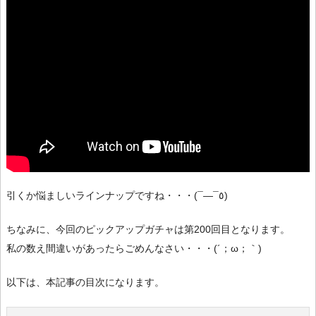
引くか悩ましいラインナップですね・・・(¯―¯٥)
ちなみに、今回のピックアップガチャは第200回目となります。
私の数え間違いがあったらごめんなさい・・・(´；ω；｀)
以下は、本記事の目次になります。