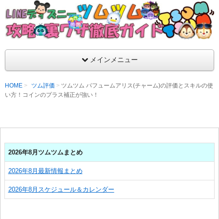
支持率No1！痒いところに手が届くツムツム攻略サイト！新ツム
ラ評価も丁寧に解説！ツムツムを120％楽しめるサイトを目指し
LINEディズニー ツムツム攻略・裏ワザ徹
メインメニュー
HOME
ツム評価
ツムツム パフュームアリス(チャーム)の評価とスキルの使
い方！コインのプラス補正が強い！
2026年8月ツムツムまとめ
2026年8月最新情報まとめ
2026年8月スケジュール＆カレンダー