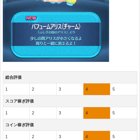
総合評価
1
2
3
4
5
スコア稼ぎ評価
1
2
3
4
5
コイン稼ぎ評価
1
2
3
4
5