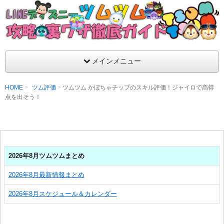
支持率No1！痒いところに手が届くツムツム攻略サイト！新ツム
ラ評価も丁寧に解説！ツムツムを120％楽しめるサイトを目指し
LINEディズニー ツムツム攻略・裏ワザ徹
メインメニュー
HOME
ツム評価
ツムツム かぼちゃチップのスキル評価！ジャイロで高得
点を出そう！
2026年8月ツムツムまとめ
2026年8月最新情報まとめ
2026年8月スケジュール＆カレンダー