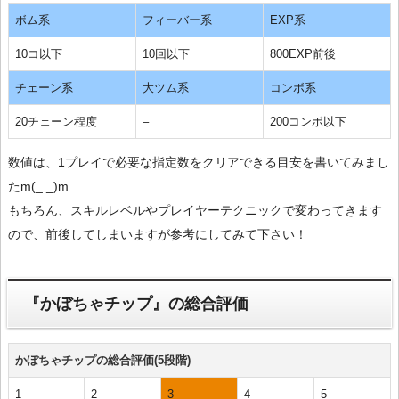
ボム系
フィーバー系
EXP系
10コ以下
10回以下
800EXP前後
チェーン系
大ツム系
コンボ系
20チェーン程度
–
200コンボ以下
数値は、1プレイで必要な指定数をクリアできる目安を書いてみまし
たm(_ _)m
もちろん、スキルレベルやプレイヤーテクニックで変わってきます
ので、前後してしまいますが参考にしてみて下さい！
『かぼちゃチップ』の総合評価
かぼちゃチップの総合評価(5段階)
1
2
3
4
5