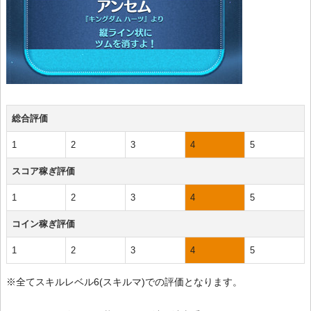
総合評価
1
2
3
4
5
スコア稼ぎ評価
1
2
3
4
5
コイン稼ぎ評価
1
2
3
4
5
※全てスキルレベル6(スキルマ)での評価となります。