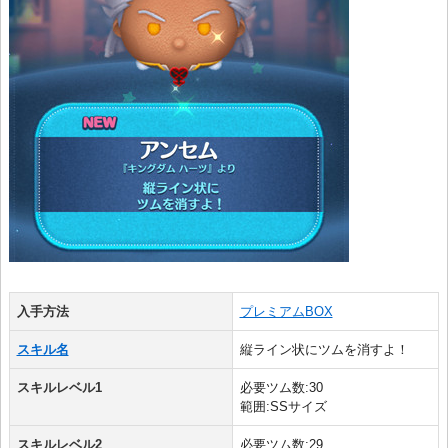
入手方法
プレミアムBOX
スキル名
縦ライン状にツムを消すよ！
スキルレベル1
必要ツム数:30
範囲:SSサイズ
スキルレベル2
必要ツム数:29