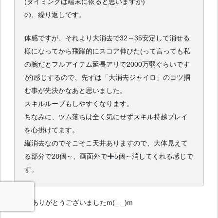
(タイミングは端末に依ると思いますが)
の、繰り返しです。
体感ですが、それより大消去で32～35安定して消せる
様になってから飛躍的にスコア伸びた(って言っても私
の腕だとフルアイテム延長アリで2000万弱ぐらいです
が)感じするので、先ずは「大消去ジャイロ」のコツ掴
む事が先決かなあと思いました。
スキルループもしやすくなります。
ちなみに、ツム落ちは全く気にせずスキル持越プレイ
を心掛けてます。
縦消去なのでそこそこ天井ありますので、大体見えて
る部分で28個～、画面外で
5個～消してくれる感じで
す。
情報提供ありがとうございましたm(_ _)m