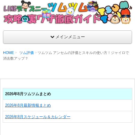
支持率No1！痒いところに手が届くツムツム攻略サイト！新ツム
ラ評価も丁寧に解説！ツムツムを120％楽しめるサイトを目指し
LINEディズニー ツムツム攻略・裏ワザ徹
メインメニュー
HOME
ツム評価
ツムツム アンセムの評価とスキルの使い方！ジャイロで
消去数アップ？
2026年8月ツムツムまとめ
2026年8月最新情報まとめ
2026年8月スケジュール＆カレンダー