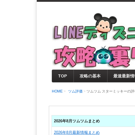
支持率No1！痒いところに手が届く
LINEディズニー 
セレクト情報をいち早く提供するとと
0％楽しめるサイトを目指しています
TOP
攻略の基本
最速最新情
HOME
ツム評価
ツムツム スターミッキーの
2026年8月ツムツムまとめ
2026年8月最新情報まとめ