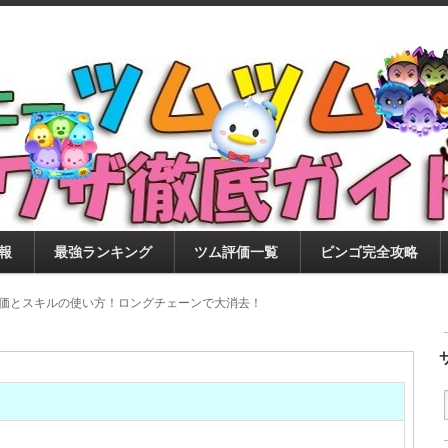
ツムツム攻略サイト！新ツム・イベント・ピックアップ・
ツムツム攻略・裏ワザ徹底ガイド
もに、ビンゴ・キャラ評価も丁寧に解説！ツムツムを12
。
報
最強ランキング
ツム評価一覧
ビンゴ完全攻略
評価とスキルの使い方！ロングチェーンで大消去！