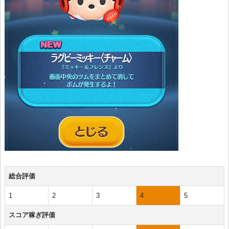
総合評価
1
2
3
4
5
スコア稼ぎ評価