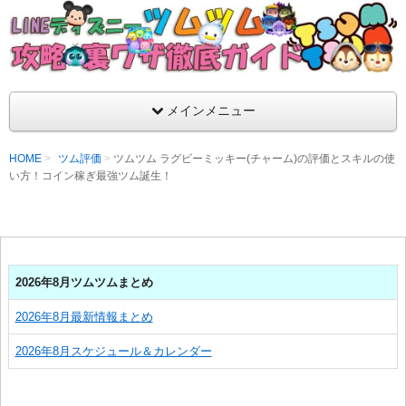
支持率No1！痒いところに手が届くツムツム攻略サイト！新ツム
ラ評価も丁寧に解説！ツムツムを120％楽しめるサイトを目指し
LINEディズニー ツムツム攻略・裏ワザ徹
メインメニュー
HOME
ツム評価
ツムツム ラグビーミッキー(チャーム)の評価とスキルの使
い方！コイン稼ぎ最強ツム誕生！
2026年8月ツムツムまとめ
2026年8月最新情報まとめ
2026年8月スケジュール＆カレンダー