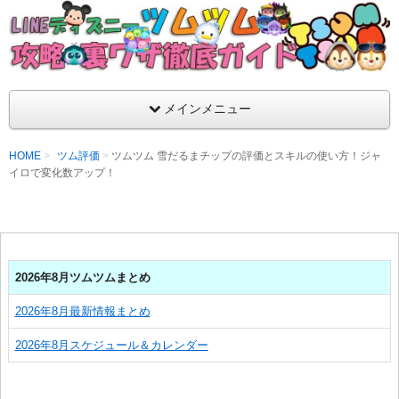
支持率No1！痒いところに手が届くツムツム攻略サイト！新ツム
ラ評価も丁寧に解説！ツムツムを120％楽しめるサイトを目指し
LINEディズニー ツムツム攻略・裏ワザ徹
メインメニュー
HOME
ツム評価
ツムツム 雪だるまチップの評価とスキルの使い方！ジャ
イロで変化数アップ！
2026年8月ツムツムまとめ
2026年8月最新情報まとめ
2026年8月スケジュール＆カレンダー