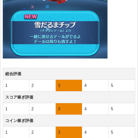
総合評価
1
2
3
4
5
スコア稼ぎ評価
1
2
3
4
5
コイン稼ぎ評価
1
2
3
4
5