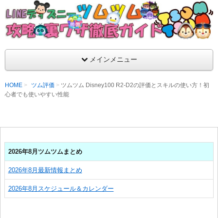
支持率No1！痒いところに手が届くツムツム攻略サイト！新ツム
ラ評価も丁寧に解説！ツムツムを120％楽しめるサイトを目指し
LINEディズニー ツムツム攻略・裏ワザ徹
メインメニュー
HOME
ツム評価
ツムツム Disney100 R2-D2の評価とスキルの使い方！初
心者でも使いやすい性能
2026年8月ツムツムまとめ
2026年8月最新情報まとめ
2026年8月スケジュール＆カレンダー