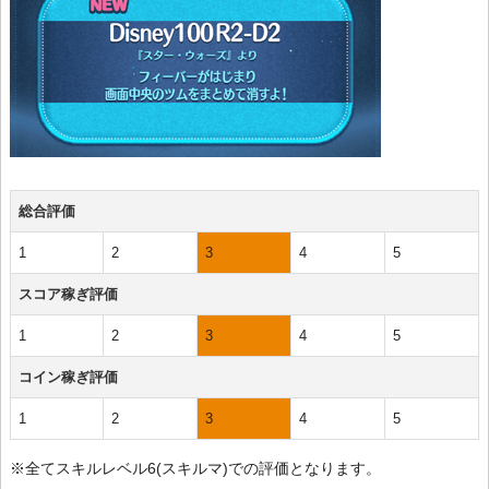
総合評価
1
2
3
4
5
スコア稼ぎ評価
1
2
3
4
5
コイン稼ぎ評価
1
2
3
4
5
※全てスキルレベル6(スキルマ)での評価となります。