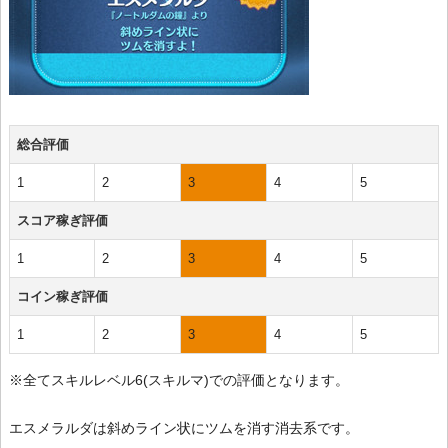
総合評価
1
2
3
4
5
スコア稼ぎ評価
1
2
3
4
5
コイン稼ぎ評価
1
2
3
4
5
※全てスキルレベル6(スキルマ)での評価となります。
エスメラルダは斜めライン状にツムを消す消去系です。