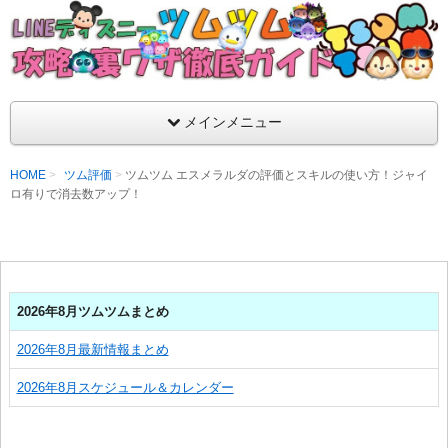
支持率No1！痒いところに手が届くツムツム攻略サイト！新ツム
ラ評価も丁寧に解説！ツムツムを120％楽しめるサイトを目指し
LINEディズニー ツムツム攻略・裏ワザ徹
メインメニュー
HOME
ツム評価
ツムツム エスメラルダの評価とスキルの使い方！ジャイ
ロ有りで消去数アップ！
2026年8月ツムツムまとめ
2026年8月最新情報まとめ
2026年8月スケジュール＆カレンダー