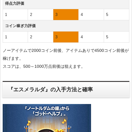
得点力評価
1
2
3
4
5
コイン稼ぎ力評価
1
2
3
4
5
ノーアイテムで2000コイン前後、アイテムありで4500コイン前後が
稼げます。
スコアは、500～1000万点前後は狙えます。
『エスメラルダ』の入手方法と確率