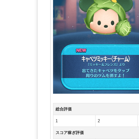
総合評価
1
2
スコア稼ぎ評価