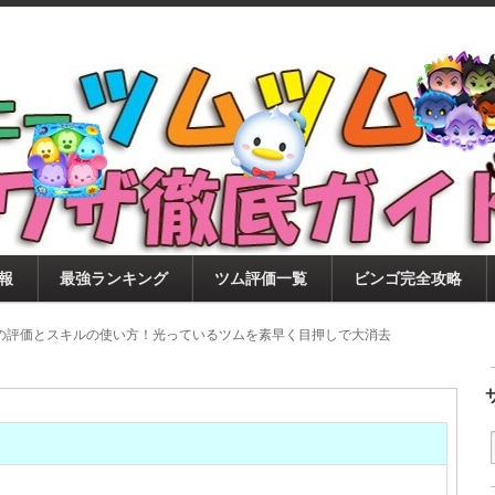
ツムツム攻略サイト！新ツム・イベント・ピックアップ・
ツムツム攻略・裏ワザ徹底ガイド
もに、ビンゴ・キャラ評価も丁寧に解説！ツムツムを12
。
報
最強ランキング
ツム評価一覧
ビンゴ完全攻略
)の評価とスキルの使い方！光っているツムを素早く目押しで大消去