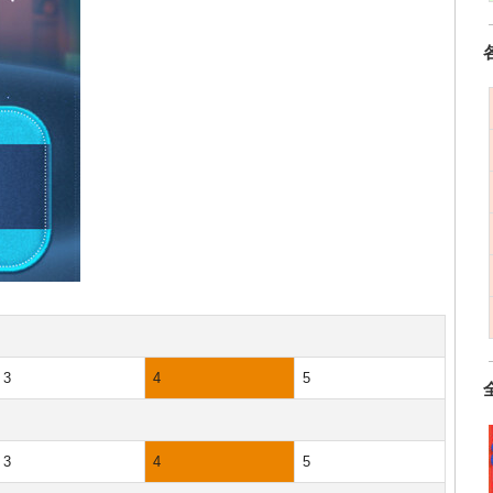
3
4
5
3
4
5