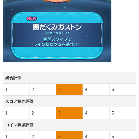
総合評価
1
2
3
4
5
スコア稼ぎ評価
1
2
3
4
5
コイン稼ぎ評価
1
2
3
4
5