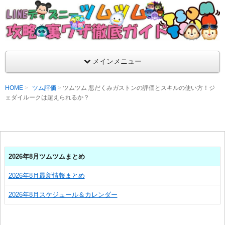
支持率No1！痒いところに手が届くツムツム攻略サイト！新ツム
ラ評価も丁寧に解説！ツムツムを120％楽しめるサイトを目指し
LINEディズニー ツムツム攻略・裏ワザ徹
メインメニュー
HOME
ツム評価
ツムツム 悪だくみガストンの評価とスキルの使い方！ジ
ェダイルークは超えられるか？
2026年8月ツムツムまとめ
2026年8月最新情報まとめ
2026年8月スケジュール＆カレンダー