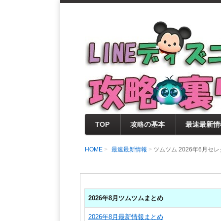
支持率No1！痒いところに手が届く
LINEディズニー 
セレクト情報をいち早く提供するとと
0％楽しめるサイトを目指しています
TOP
攻略の基本
最速最新情
HOME
最速最新情報
ツムツム 2026年6月セ
2026年8月ツムツムまとめ
2026年8月最新情報まとめ