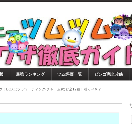
ツムツム攻略サイト！新ツム・イベント・ピックアップ・
ツムツム攻略・裏ワザ徹底ガイド
もに、ビンゴ・キャラ評価も丁寧に解説！ツムツムを12
。
報
最強ランキング
ツム評価一覧
ビンゴ完全攻略
レクトBOXはフラワーティンク(チャーム)など全12種！引くべき？