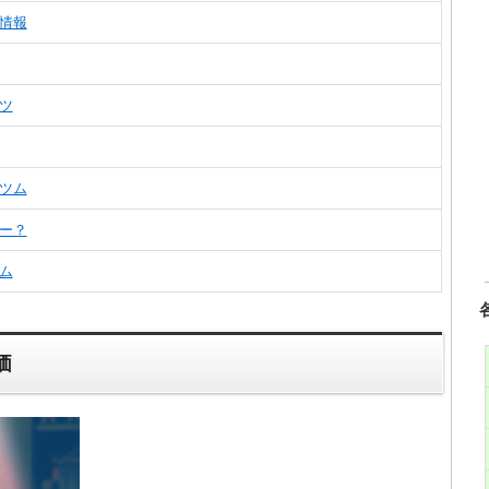
情報
ツ
ツム
ー？
ム
価