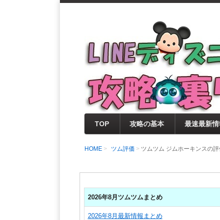
支持率No1！痒いところに手が届く
LINEディズニー 
セレクト情報をいち早く提供するとと
0％楽しめるサイトを目指しています
TOP
攻略の基本
最速最新情
HOME
ツム評価
ツムツム ジムホーキンスの
2026年8月ツムツムまとめ
2026年8月最新情報まとめ