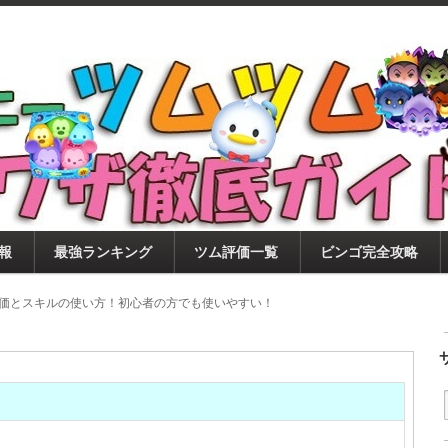
ツムツム攻略サイト！新ツム・イベント・ピックアップ・
ツムツム攻略・裏ワザ徹底ガイド
もに、ビンゴ・キャラ評価も丁寧に解説！ツムツムを12
。
報
最強ランキング
ツム評価一覧
ビンゴ完全攻略
評価とスキルの使い方！初心者の方でも使いやすい！